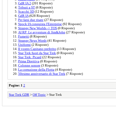
GdR IA 2
(201 Risposte)
Tributi a ST
(6 Risposte)
Scacchi 3D
(12 Risposte)
GdR IA
(628 Risposte)
Per farsi due risate
(27 Risposte)
Spock IA conquista l'Enterprise
(92 Risposte)
Strange New Worlds -> TOS
(0 Risposte)
AI RP: Le avventure di Jim&John
(27 Risposte)
Fumetti
(8 Risposte)
Strange News Words
(41 Risposte)
Uniformi
(2 Risposte)
Il vostro Capitano preferito
(13 Risposte)
Star Trek fuori da Star Trek
(0 Risposte)
Star Trek: Picard
(22 Risposte)
Prima Direttiva
(0 Risposte)
Colonne sonore
(3 Risposte)
La corruzione della Flotta
(4 Risposte)
50esimo anniversario di Star Trek
(7 Risposte)
Pagine:
1
2
Star Trek GDR
>
Off Topic
> Star Trek