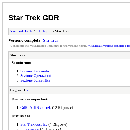
Star Trek GDR
Star Trek GDR
>
Off Topic
> Star Trek
Versione completa:
Star Trek
Al momento stai visualizzando i contenuti in una versione ridotta.
Visualizza la versione completa e fo
Star Trek
Sottoforum:
Sezione Comando
Sezione Operazioni
Sezione Scientifica
Pagine:
1
2
Discussioni importanti
GdR IA di Star Trek
(12 Risposte)
Discussioni
Star Trek cosplay
(4 Risposte)
I miei video
(21 Risposte)