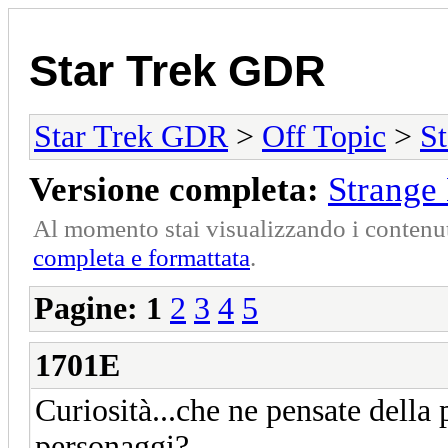
Star Trek GDR
Star Trek GDR
>
Off Topic
>
St
Versione completa:
Strange
Al momento stai visualizzando i contenut
completa e formattata
.
Pagine:
1
2
3
4
5
1701E
Curiosità...che ne pensate della
personaggi?