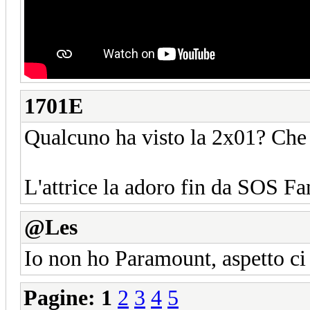
1701E
Qualcuno ha visto la 2x01? Che
L'attrice la adoro fin da SOS Fa
@Les
Io non ho Paramount, aspetto ci 
Pagine:
1
2
3
4
5