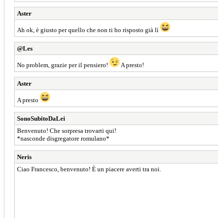
Aster
Ah ok, è giusto per quello che non ti ho risposto già lì
@Les
No problem, grazie per il pensiero!
A presto!
Aster
A presto
SonoSubitoDaLei
Benvenuto! Che sorpresa trovarti qui!
*nasconde disgregatore romulano*
Neris
Ciao Francesco, benvenuto! È un piacere averti tra noi.