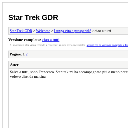
Star Trek GDR
Star Trek GDR
>
Welcome
>
Lunga vita e prosperità!
> ciao a tutti
Versione completa:
ciao a tutti
Al momento stai visualizzando i contenuti in una versione ridotta.
Visualizza la versione completa e fo
Pagine:
1
2
Aster
Salve a tutti, sono Francesco. Star trek mi ha accompagnato più o meno per tu
volevo dire, da martina