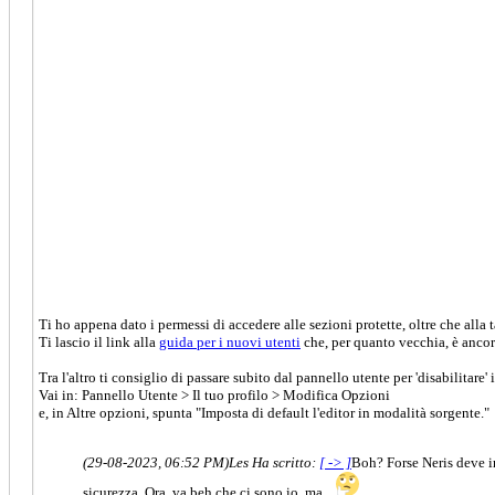
Ti ho appena dato i permessi di accedere alle sezioni protette, oltre che alla 
Ti lascio il link alla
guida per i nuovi utenti
che, per quanto vecchia, è ancor
Tra l'altro ti consiglio di passare subito dal pannello utente per 'disabilitare' 
Vai in: Pannello Utente > Il tuo profilo > Modifica Opzioni
e, in Altre opzioni, spunta "Imposta di default l'editor in modalità sorgente."
(29-08-2023, 06:52 PM)
Les Ha scritto:
[ -> ]
Boh? Forse Neris deve in
sicurezza. Ora, va beh che ci sono io, ma...