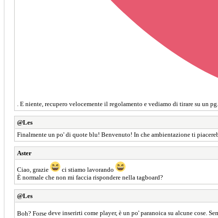
. E niente, recupero velocemente il regolamento e vediamo di tirare su un pg
@Les
Finalmente un po' di quote blu! Benvenuto! In che ambientazione ti piacerebbe
Aster
Ciao, grazie
ci stiamo lavorando
È normale che non mi faccia rispondere nella tagboard?
@Les
Boh? Forse
deve inserirti come player, è un po' paranoica su alcune cose. Se