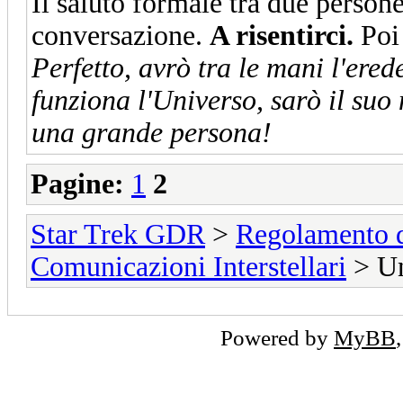
Il saluto formale tra due person
conversazione.
A risentirci.
Poi 
Perfetto, avrò tra le mani l'ere
funziona l'Universo, sarò il suo
una grande persona!
Pagine:
1
2
Star Trek GDR
>
Regolamento 
Comunicazioni Interstellari
> Un
Powered by
MyBB