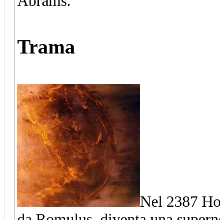
Abrams.
Trama
Nel 2387 Hob
da Romulus, diventa una supern