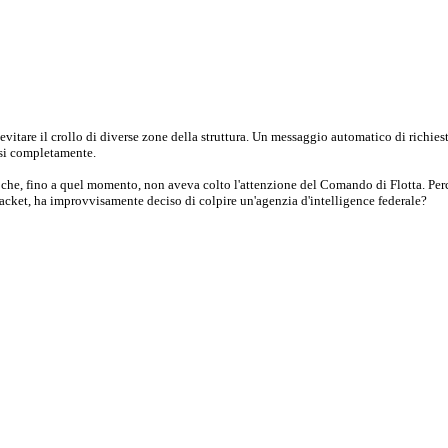
er evitare il crollo di diverse zone della struttura. Un messaggio automatico di richie
ssi completamente.
e che, fino a quel momento, non aveva colto l'attenzione del Comando di Flotta. Perc
 racket, ha improvvisamente deciso di colpire un'agenzia d'intelligence federale?