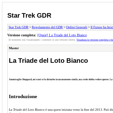
Star Trek GDR
Star Trek GDR
>
Regolamento del GDR
>
Ordini Generali
>
Il Futuro ha Ini
Versione completa:
[Quest] La Triade del Loto Bianco
Al momento stai visualizzando i contenuti in una versione ridotta.
Visualizza la versione completa e fo
Master
La Triade del Loto Bianco
Ammiraglio Sheppard, mi scusi se la disturbo in un momento simile, ma credo debba vedere questo. La
Introduzione
La Triade del Loto Bianco
è una quest iniziata verso la fine del 2013. Può d