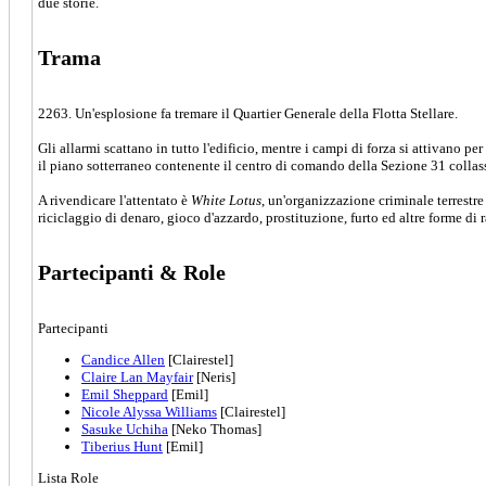
due storie.
Trama
2263. Un'esplosione fa tremare il Quartier Generale della Flotta Stellare.
Gli allarmi scattano in tutto l'edificio, mentre i campi di forza si attivano p
il piano sotterraneo contenente il centro di comando della Sezione 31 colla
A rivendicare l'attentato è
White Lotus
, un'organizzazione criminale terrestr
riciclaggio di denaro, gioco d'azzardo, prostituzione, furto ed altre forme di
Partecipanti & Role
Partecipanti
Candice Allen
[Clairestel]
Claire Lan Mayfair
[Neris]
Emil Sheppard
[Emil]
Nicole Alyssa Williams
[Clairestel]
Sasuke Uchiha
[Neko Thomas]
Tiberius Hunt
[Emil]
Lista Role