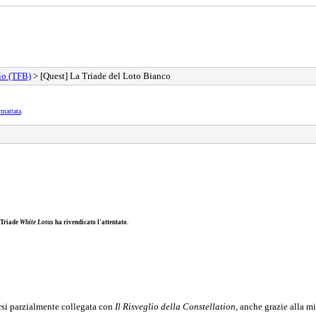
zio (TFB)
> [Quest] La Triade del Loto Bianco
rmattata
.
 Triade
White Lotus
ha rivendicato l'attentato.
irsi parzialmente collegata con
Il Risveglio della Constellation
, anche grazie alla 