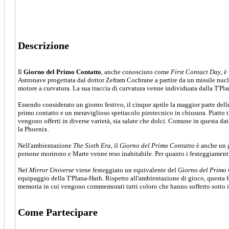
Descrizione
Il
Giorno del Primo Contatto
, anche conosciuto come
First Contact Day
, è
Astronave progettata dal dottor Zefram Cochrane a partire da un missile nuclea
motore a curvatura. La sua traccia di curvatura venne individuata dalla T'Pl
Essendo considerato un giorno festivo, il cinque aprile la maggior parte delle
primo contatto e un meraviglioso spettacolo pirotecnico in chiusura. Piatto t
vengono offerti in diverse varietà, sia salate che dolci. Comune in questa data
la Phoenix.
Nell'ambientazione
The Sixth Era
, il
Giorno del Primo Contatto
è anche un g
persone morirono e Marte venne reso inabitabile. Per quanto i festeggiamenti 
Nel
Mirror Universe
viene festeggiato un equivalente del
Giorno del Primo 
equipaggio della T'Plana-Hath. Rispetto all'ambientazione di gioco, questa 
memoria in cui vengono commemorati tutti coloro che hanno sofferto sotto i
Come Partecipare