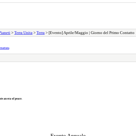
Pianeti
>
Terra Unita
>
Terra
> [Evento] Aprile/Maggio | Giorno del Primo Contatto
rmattata
.
te an era of peace.
Evento Annuale