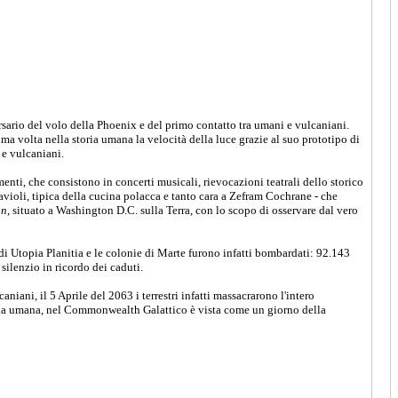
ersario del volo della Phoenix e del primo contatto tra umani e vulcaniani.
ima volta nella storia umana la velocità della luce grazie al suo prototipo di
 e vulcaniani.
enti, che consistono in concerti musicali, rievocazioni teatrali dello storico
ravioli, tipica della cucina polacca e tanto cara a Zefram Cochrane - che
on
, situato a Washington D.C. sulla Terra, con lo scopo di osservare dal vero
di Utopia Planitia e le colonie di Marte furono infatti bombardati: 92.143
silenzio in ricordo dei caduti.
aniani, il 5 Aprile del 2063 i terrestri infatti massacrarono l'intero
mazia umana, nel Commonwealth Galattico è vista come un giorno della