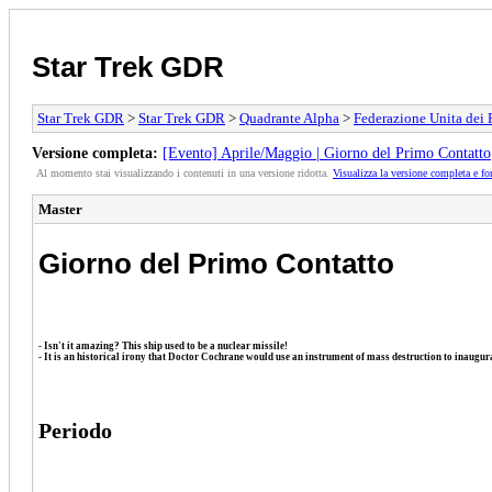
Star Trek GDR
Star Trek GDR
>
Star Trek GDR
>
Quadrante Alpha
>
Federazione Unita dei 
Versione completa:
[Evento] Aprile/Maggio | Giorno del Primo Contatto
Al momento stai visualizzando i contenuti in una versione ridotta.
Visualizza la versione completa e fo
Master
Giorno del Primo Contatto
- Isn't it amazing? This ship used to be a nuclear missile!
- It is an historical irony that Doctor Cochrane would use an instrument of mass destruction to inaugura
Periodo