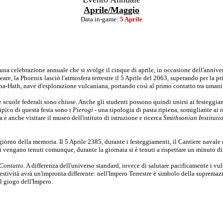
Aprile/Maggio
Data in-game:
5 Aprile
 una celebrazione annuale che si svolge il cinque di aprile, in occasione dell'anniv
re, la Phoenix lasciò l'atmosfera terrestre il 5 Aprile del 2063, superando per la pr
ana-Hath, nave d'esplorazione vulcaniana, portando così al primo contatto tra umani
 scuole federali sono chiuse. Anche gli studenti possono quindi unirsi ai festeggiam
ipico di questa festa sono i
Pierogi
- una tipologia di pasta ripiena, somigliante ai 
 è anche visitare il museo dell'istituto di istruzione e ricerca
Smithsonian Instituti
iorno della memoria. Il 5 Aprile 2385, durante i festeggiamenti, il Cantiere navale 
vengano tenuti comunque, durante la giornata si è tenuti a rispettare un minuto di 
Contatto
. A differenza dell'universo standard, invece di salutare pacificamente i vulc
festività avrà un'impronta differente: nell'Impero Terrestre è simbolo della supre
l giogo dell'Impero.