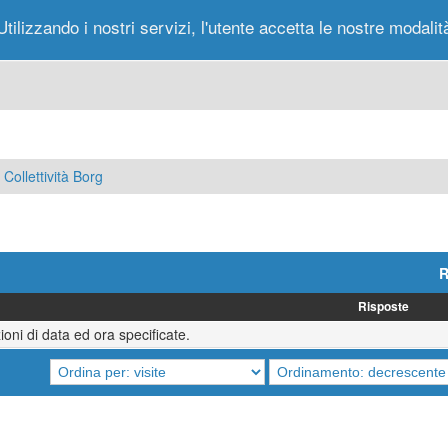
Utilizzando i nostri servizi, l'utente accetta le nostre modalit
Portale
Forum
Nuovi Messaggi
Messag
Collettività Borg
R
Risposte
oni di data ed ora specificate.