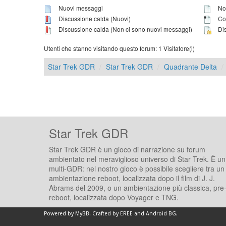
Nuovi messaggi
Non
Discussione calda (Nuovi)
Con
Discussione calda (Non ci sono nuovi messaggi)
Dis
Utenti che stanno visitando questo forum: 1 Visitatore(i)
Star Trek GDR
Star Trek GDR
Quadrante Delta
Star Trek GDR
Star Trek GDR è un gioco di narrazione su forum
ambientato nel meraviglioso universo di Star Trek. È un
multi-GDR: nel nostro gioco è possibile scegliere tra un
ambientazione reboot, localizzata dopo il film di J. J.
Abrams del 2009, o un ambientazione più classica, pre
reboot, localizzata dopo Voyager e TNG.
Powered by
MyBB
.
Crafted by EREE
and
Android BG
.