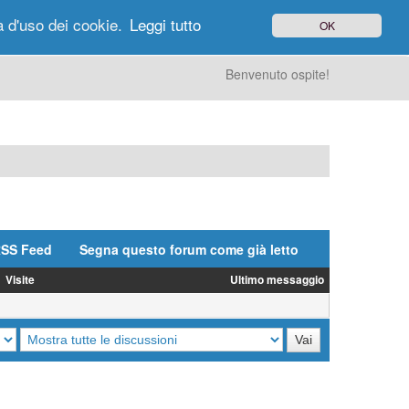
à d'uso dei cookie.
Leggi tutto
OK
gi di Oggi
Ricerca
Utenti
Altro
Benvenuto ospite!
SS Feed
Segna questo forum come già letto
Visite
Ultimo messaggio