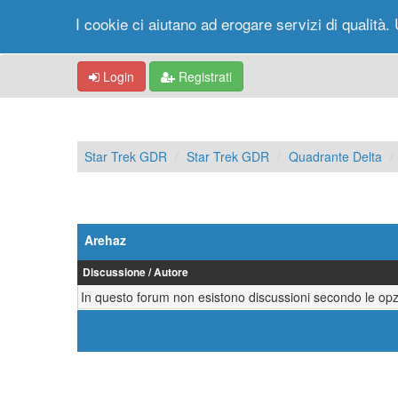
I cookie ci aiutano ad erogare servizi di qualità. 
Login
Registrati
Star Trek GDR
Star Trek GDR
Quadrante Delta
Arehaz
Discussione
/
Autore
In questo forum non esistono discussioni secondo le opzi