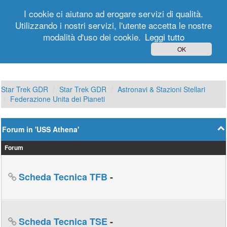
I cookie ci aiutano ad erogare servizi di qualità.
Utilizzando i nostri servizi, l'utente accetta le nostre
modalità d'uso dei cookie.
Leggi tutto
Login
Registrati
OK
Star Trek GDR
Star Trek GDR
Astronavi & Stazioni Stellari
Federazione Unita dei Pianeti
Forum in 'USS Athena'
Forum
Scheda Tecnica TFB
-
Scheda Tecnica TSE
-