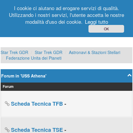
I cookie ci aiutano ad erogare servizi di qualità.
Utilizzando i nostri servizi, l'utente accetta le nostre
modalità d'uso dei cookie.
Leggi tutto
Login
Registrati
OK
Star Trek GDR
Star Trek GDR
Astronavi & Stazioni Stellari
Federazione Unita dei Pianeti
Forum in 'USS Athena'
Forum
Scheda Tecnica TFB
-
Scheda Tecnica TSE
-