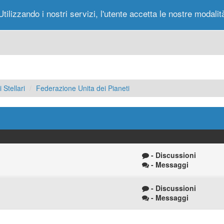
Utilizzando i nostri servizi, l'utente accetta le nostre modalit
Portale
Forum
Nuovi Messaggi
Messag
 Stellari
Federazione Unita dei Pianeti
- Discussioni
- Messaggi
- Discussioni
- Messaggi