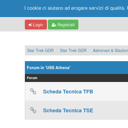
I cookie ci aiutano ad erogare servizi di qualità. 
Login
Registrati
Star Trek GDR
Star Trek GDR
Astronavi & Stazioni
Forum in 'USS Athena'
Forum
Scheda Tecnica TFB
Scheda Tecnica TSE