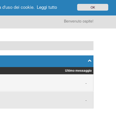
à d'uso dei cookie.
Leggi tutto
OK
gi di Oggi
Ricerca
Utenti
Altro
Benvenuto ospite!
Ultimo messaggio
-
-