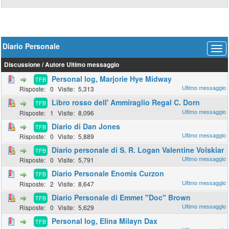
Diario Personale
Discussione
/
Autore
Ultimo messaggio
Personal log, Marjorie Hye Midway
TFB
0
5,313
Libro rosso dell' Ammiraglio Regal C. Dorn
TFB
1
8,096
Diario di Dan Jones
TFB
0
5,889
Diario personale di S. R. Logan Valentine Volskiar
TFB
0
5,791
Diario Personale Enomis Curzon
TFB
2
8,647
Diario Personale di Emmet "Doc" Brown
TFB
0
5,629
Personal log, Elina Milayn Dax
TFB