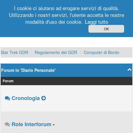
I cookie ci aiutano ad erogare servizi di qualità.
Utilizzando i nostri servizi, l'utente accetta le nostre
modalità d'uso dei cookie.
Leggi tutto
Login
Registrati
OK
Star Trek GDR
Regolamento del GDR
Computer di Bordo
Forum in 'Diario Personale'
Forum
Cronologia
Role Interforum
-