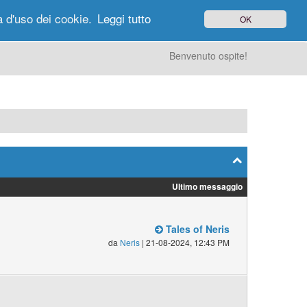
à d'uso dei cookie.
Leggi tutto
OK
gi di Oggi
Ricerca
Utenti
Altro
Benvenuto ospite!
Ultimo messaggio
Tales of Neris
da
Neris
| 21-08-2024, 12:43 PM