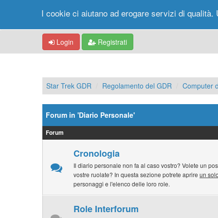
I cookie ci aiutano ad erogare servizi di qualità. 
Login
Registrati
Star Trek GDR
Regolamento del GDR
Computer d
Forum in 'Diario Personale'
Forum
Cronologia
Il diario personale non fa al caso vostro? Volete un pos
vostre ruolate? In questa sezione potrete aprire
un solo
personaggi e l'elenco delle loro role.
Role Interforum