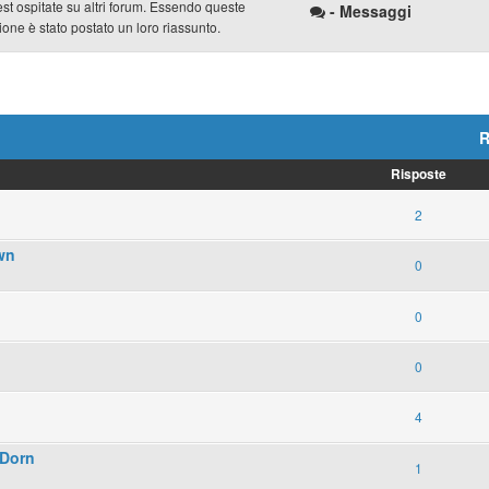
est ospitate su altri forum. Essendo queste
- Messaggi
ione è stato postato un loro riassunto.
R
Risposte
2
wn
0
0
0
4
 Dorn
1