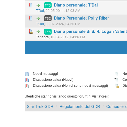
Diario personale: T'Dal
TFB
T'Dal
,
09-05-2011, 12:03 AM
Diario Personale: Polly Riker
TSE
T'Dal
,
08-07-2024, 04:50 PM
Diario personale di S. R. Logan Valent
TFB
Tenebra,
10-04-2012, 04:26 PM
Nuovi messaggi
Non
Discussione calda (Nuovi)
Con
Discussione calda (Non ci sono nuovi messaggi)
Dis
Utenti che stanno visitando questo forum: 1 Visitatore(i)
Star Trek GDR
Regolamento del GDR
Computer d