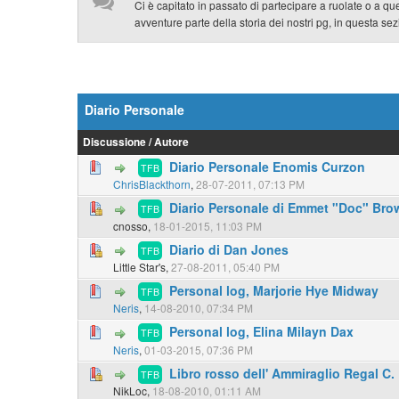
Ci è capitato in passato di partecipare a ruolate o a qu
avventure parte della storia dei nostri pg, in questa sez
Diario Personale
Discussione
/
Autore
Diario Personale Enomis Curzon
TFB
ChrisBlackthorn
,
28-07-2011, 07:13 PM
Diario Personale di Emmet "Doc" Bro
TFB
cnosso,
18-01-2015, 11:03 PM
Diario di Dan Jones
TFB
Little Star's,
27-08-2011, 05:40 PM
Personal log, Marjorie Hye Midway
TFB
Neris
,
14-08-2010, 07:34 PM
Personal log, Elina Milayn Dax
TFB
Neris
,
01-03-2015, 07:36 PM
Libro rosso dell' Ammiraglio Regal C.
TFB
NikLoc,
18-08-2010, 01:11 AM