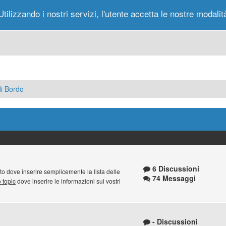
Utilizzando i nostri servizi, l'utente accetta le nostre modalit
Portale
Forum
Nuovi Messaggi
Messag
i Bordo
6 Discussioni
to dove inserire semplicemente la lista delle
74 Messaggi
 topic
dove inserire le informazioni sui vostri
- Discussioni