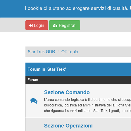
I cookie ci aiutano ad erogare servizi di qualità. 
Login
Registrati
Star Trek GDR
Off Topic
Forum in 'Star Trek'
Forum
Sezione Comando
L'area comando-logistica è il dipartimento che si occu
burocratica, logistica ed amministrativa della Flotta Stel
che riguarda i servizi militari di Star Trek, i gradi, i ruol
Sezione Operazioni