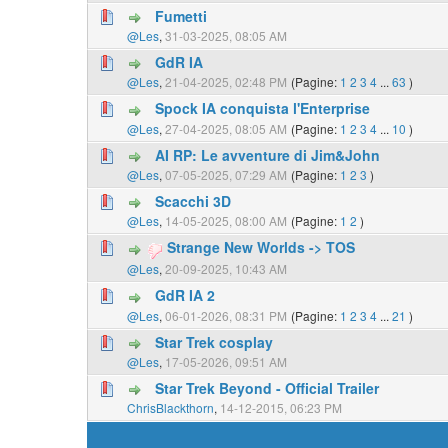
Fumetti
@Les
,
31-03-2025, 08:05 AM
GdR IA
@Les
,
21-04-2025, 02:48 PM
(Pagine:
1
2
3
4
...
63
)
Spock IA conquista l'Enterprise
@Les
,
27-04-2025, 08:05 AM
(Pagine:
1
2
3
4
...
10
)
AI RP: Le avventure di Jim&John
@Les
,
07-05-2025, 07:29 AM
(Pagine:
1
2
3
)
Scacchi 3D
@Les
,
14-05-2025, 08:00 AM
(Pagine:
1
2
)
Strange New Worlds -> TOS
@Les
,
20-09-2025, 10:43 AM
GdR IA 2
@Les
,
06-01-2026, 08:31 PM
(Pagine:
1
2
3
4
...
21
)
Star Trek cosplay
@Les
,
17-05-2026, 09:51 AM
Star Trek Beyond - Official Trailer
ChrisBlackthorn
,
14-12-2015, 06:23 PM