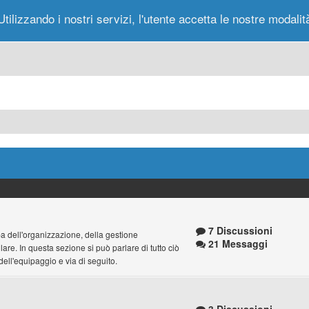
Utilizzando i nostri servizi, l'utente accetta le nostre modalit
Portale
Forum
Nuovi Messaggi
Messag
7 Discussioni
pa dell'organizzazione, della gestione
21 Messaggi
lare. In questa sezione si può parlare di tutto ciò
i dell'equipaggio e via di seguito.