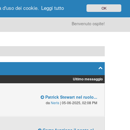
à d'uso dei cookie.
Leggi tutto
OK
gi di Oggi
Ricerca
Utenti
Altro
Benvenuto ospite!
Ultimo messaggio
Patrick Stewart nel ruolo...
da
Neris
| 05-06-2025, 02:08 PM