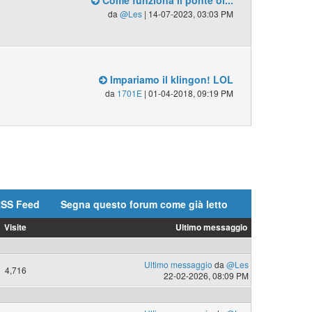
Come funziona il ponte ol...
da
@Les
| 14-07-2023, 03:03 PM
Impariamo il klingon! LOL
da
1701E
| 01-04-2018, 09:19 PM
SS Feed
Segna questo forum come già letto
Visite
Ultimo messaggio
Ultimo messaggio
da
@Les
4,716
22-02-2026, 08:09 PM