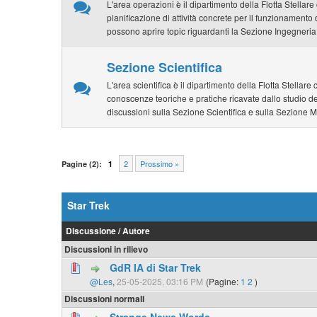
L'area operazioni è il dipartimento della Flotta Stellar
pianificazione di attività concrete per il funzionamento 
possono aprire topic riguardanti la Sezione Ingegneria
Sezione Scientifica
L'area scientifica è il dipartimento della Flotta Stellar
conoscenze teoriche e pratiche ricavate dallo studio de
discussioni sulla Sezione Scientifica e sulla Sezione 
2
Prossimo »
Pagine (2):
1
Star Trek
Discussione
/
Autore
Discussioni in rilievo
GdR IA di Star Trek
@Les
,
25-05-2025, 03:16 PM
(Pagine:
1
2
)
Discussioni normali