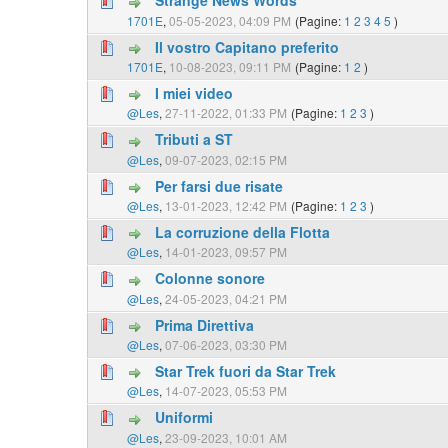
Strange News Words
1701E
,
05-05-2023, 04:09 PM
(Pagine:
1
2
3
4
5
)
Il vostro Capitano preferito
1701E
,
10-08-2023, 09:11 PM
(Pagine:
1
2
)
I miei video
@Les
,
27-11-2022, 01:33 PM
(Pagine:
1
2
3
)
Tributi a ST
@Les
,
09-07-2023, 02:15 PM
Per farsi due risate
@Les
,
13-01-2023, 12:42 PM
(Pagine:
1
2
3
)
La corruzione della Flotta
@Les
,
14-01-2023, 09:57 PM
Colonne sonore
@Les
,
24-05-2023, 04:21 PM
Prima Direttiva
@Les
,
07-06-2023, 03:30 PM
Star Trek fuori da Star Trek
@Les
,
14-07-2023, 05:53 PM
Uniformi
@Les
,
23-09-2023, 10:01 AM