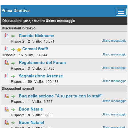
Prima Direttiva
Discussione
/
Autore
Ultimo messaggio
[
disc
]
Discussioni in rilievo
Cambio Nickname
2
10,571
Cercasi Staff!
16
54,544
Regolamento del Forum
3
24,795
Segnalazione Assenze
50
120,483
Discussioni normali
Bug nella sezione "A tu per tu con lo staff"
1
6,767
Buon Natale
8
8,900
Buon Natale!
0
5,807