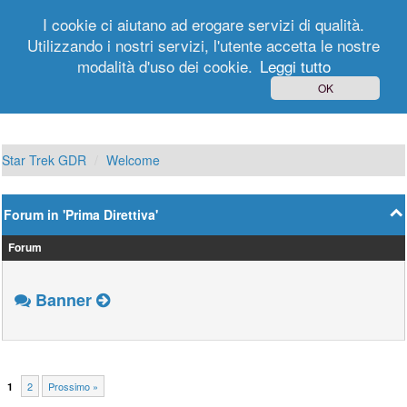
I cookie ci aiutano ad erogare servizi di qualità.
Utilizzando i nostri servizi, l'utente accetta le nostre
modalità d'uso dei cookie.
Leggi tutto
Login
Registrati
OK
Star Trek GDR
Welcome
Forum in 'Prima Direttiva'
Forum
Banner
2
Prossimo »
1