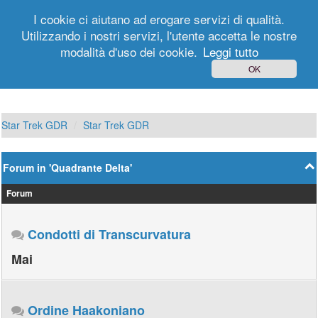
I cookie ci aiutano ad erogare servizi di qualità.
Utilizzando i nostri servizi, l'utente accetta le nostre
modalità d'uso dei cookie.
Leggi tutto
Login
Registrati
OK
Star Trek GDR
Star Trek GDR
Forum in 'Quadrante Delta'
Forum
Condotti di Transcurvatura
Mai
Ordine Haakoniano