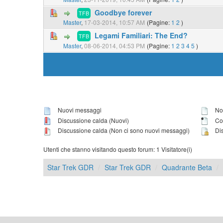
Goodbye forever
TFB
Master
,
17-03-2014, 10:57 AM
(Pagine:
1
2
)
Legami Familiari: The End?
TFB
Master
,
08-06-2014, 04:53 PM
(Pagine:
1
2
3
4
5
)
Nuovi messaggi
Non
Discussione calda (Nuovi)
Con
Discussione calda (Non ci sono nuovi messaggi)
Dis
Utenti che stanno visitando questo forum: 1 Visitatore(i)
Star Trek GDR
Star Trek GDR
Quadrante Beta