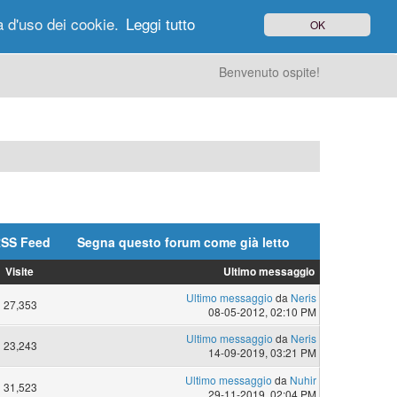
à d'uso dei cookie.
Leggi tutto
OK
gi di Oggi
Ricerca
Utenti
Altro
Benvenuto ospite!
SS Feed
Segna questo forum come già letto
Visite
Ultimo messaggio
Ultimo messaggio
da
Neris
27,353
08-05-2012, 02:10 PM
Ultimo messaggio
da
Neris
23,243
14-09-2019, 03:21 PM
Ultimo messaggio
da
Nuhir
31,523
29-11-2019, 02:04 PM