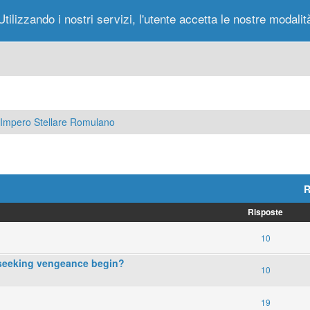
Utilizzando i nostri servizi, l'utente accetta le nostre modalit
Portale
Forum
Nuovi Messaggi
Messag
Impero Stellare Romulano
R
Risposte
10
 seeking vengeance begin?
10
19