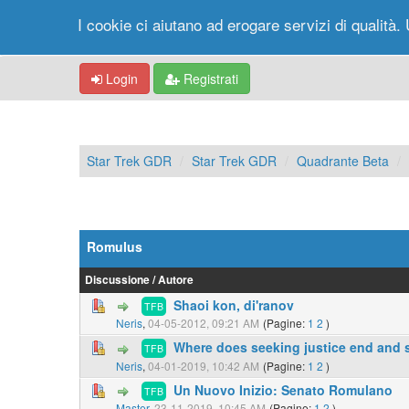
I cookie ci aiutano ad erogare servizi di qualità. 
Login
Registrati
Star Trek GDR
Star Trek GDR
Quadrante Beta
Romulus
Discussione
/
Autore
Shaoi kon, di'ranov
TFB
Neris
,
04-05-2012, 09:21 AM
(Pagine:
1
2
)
Where does seeking justice end and
TFB
Neris
,
04-01-2019, 10:42 AM
(Pagine:
1
2
)
Un Nuovo Inizio: Senato Romulano
TFB
Master
,
23-11-2019, 10:45 AM
(Pagine:
1
2
)