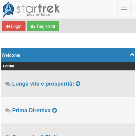
Login
Registrati
Welcome
Forum
Lunga vita e prosperità!
Prima Direttiva