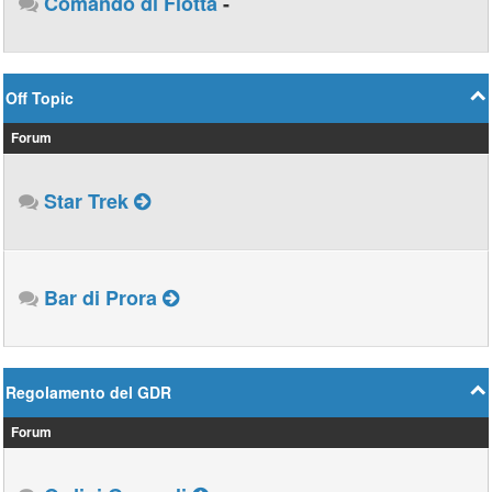
Comando di Flotta
-
Off Topic
Forum
Star Trek
Bar di Prora
Regolamento del GDR
Forum