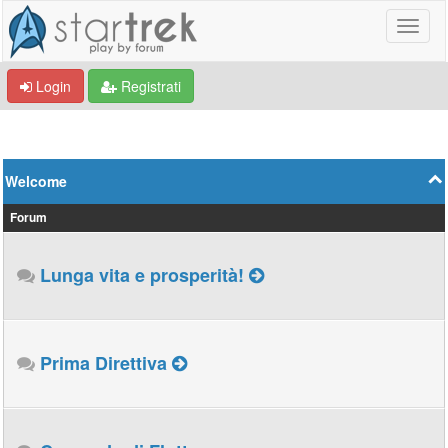
Login
Registrati
Welcome
Forum
Lunga vita e prosperità!
Prima Direttiva