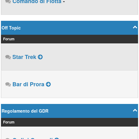
Comando di Flotta
-
Off Topic
Forum
Star Trek
Bar di Prora
Regolamento del GDR
Forum