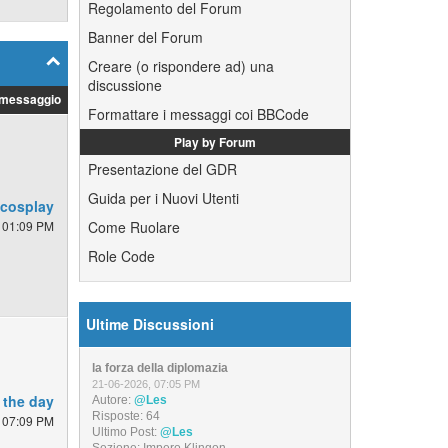
Regolamento del Forum
Banner del Forum
Creare (o rispondere ad) una
discussione
 messaggio
Formattare i messaggi coi BBCode
Play by Forum
Presentazione del GDR
Guida per i Nuovi Utenti
 cosplay
 01:09 PM
Come Ruolare
Role Code
Ultime Discussioni
la forza della diplomazia
21-06-2026, 07:05 PM
 the day
Autore:
@Les
Risposte:
64
 07:09 PM
Ultimo Post:
@Les