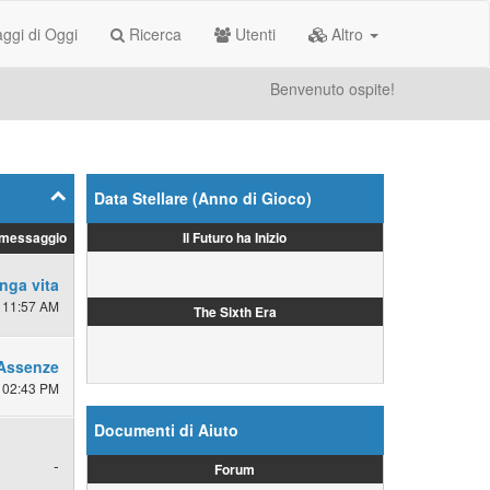
gi di Oggi
Ricerca
Utenti
Altro
Benvenuto ospite!
Data Stellare (Anno di Gioco)
Il Futuro ha Inizio
 messaggio
nga vita
 11:57 AM
The Sixth Era
Assenze
 02:43 PM
Documenti di Aiuto
-
Forum