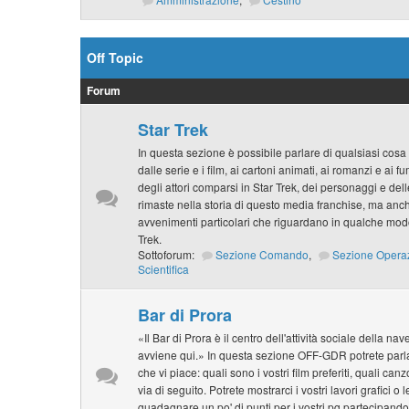
Off Topic
Forum
Star Trek
In questa sezione è possibile parlare di qualsiasi cosa 
dalle serie e i film, ai cartoni animati, ai romanzi e ai f
degli attori comparsi in Star Trek, dei personaggi e de
rimaste nella storia di questo media franchise, ma anche
avvenimenti particolari che riguardano in qualche modo
Trek.
Sottoforum:
Sezione Comando
,
Sezione Opera
Scientifica
Bar di Prora
«Il Bar di Prora è il centro dell'attività sociale della na
avviene qui.» In questa sezione OFF-GDR potrete parlar
che vi piace: quali sono i vostri film preferiti, quali can
via di seguito. Potrete mostrarci i vostri lavori grafici o 
guadagnare un po' di punti per i vostri pg partecipando 