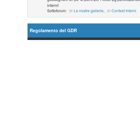
interni!
Sottoforum:
Le nostre gallerie
,
Contest Interni
Regolamento del GDR
Forum
Ordini Generali
Sottoforum:
Regolamento
,
Database
,
Il Fut
The Sixth Era (TSE)
,
Gioca nelle serie di Star Tr
Crea il tuo PG!
Sottoforum:
Il Futuro ha Inizio (TFB)
,
The Sixth 
Ambientazioni
Supporto GDR