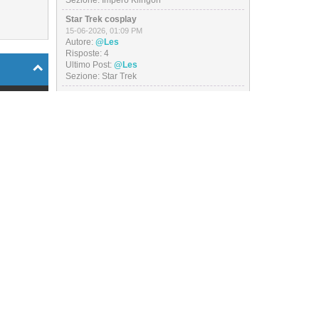
Sezione:
Impero Klingon
Star Trek cosplay
15-06-2026, 01:09 PM
Autore:
@Les
Risposte:
4
Ultimo Post:
@Les
Sezione:
Star Trek
 messaggio
Outfit of the day
13-06-2026, 07:09 PM
Autore:
@Les
Role per
Risposte:
26
arfleet...
Ultimo Post:
@Les
026, 04:17
Sezione:
Bar di Prora
PM
I miei video
04-06-2026, 02:13 PM
Autore:
@Les
Risposte:
21
-
Ultimo Post:
@Les
Sezione:
Star Trek
GdR IA 2
ti dubbi
20-05-2026, 02:26 PM
Autore:
@Les
 04:56 PM
Risposte:
201
Ultimo Post:
@Les
apitano,
Sezione:
Star Trek