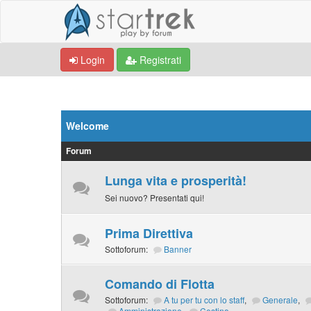
Login
Registrati
Welcome
Forum
Lunga vita e prosperità!
Sei nuovo? Presentati qui!
Prima Direttiva
Sottoforum:
Banner
Comando di Flotta
Sottoforum:
A tu per tu con lo staff
,
Generale
,
Amministrazione
,
Cestino