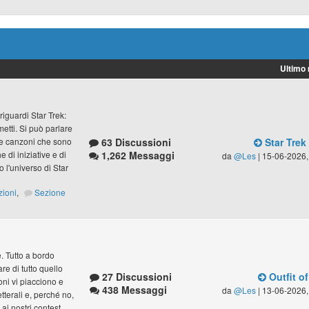
Ultimo
riguardi Star Trek:
umetti. Si può parlare
63 Discussioni
Star Trek
lle canzoni che sono
1,262 Messaggi
 di iniziative e di
da
@Les
| 15-06-2026,
 l'universo di Star
zioni
,
Sezione
ve. Tutto a bordo
e di tutto quello
27 Discussioni
Outfit of
zoni vi piacciono e
438 Messaggi
da
@Les
| 13-06-2026,
letterali e, perché no,
ai nostri contest