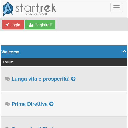
Login
Registrati
Welcome
Forum
Lunga vita e prosperità!
Prima Direttiva