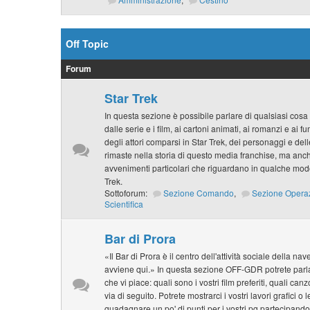
Off Topic
Forum
Star Trek
In questa sezione è possibile parlare di qualsiasi cosa 
dalle serie e i film, ai cartoni animati, ai romanzi e ai f
degli attori comparsi in Star Trek, dei personaggi e de
rimaste nella storia di questo media franchise, ma anche
avvenimenti particolari che riguardano in qualche modo
Trek.
Sottoforum:
Sezione Comando
,
Sezione Opera
Scientifica
Bar di Prora
«Il Bar di Prora è il centro dell'attività sociale della na
avviene qui.» In questa sezione OFF-GDR potrete parlar
che vi piace: quali sono i vostri film preferiti, quali can
via di seguito. Potrete mostrarci i vostri lavori grafici o 
guadagnare un po' di punti per i vostri pg partecipando 