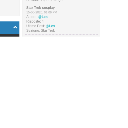
Sezione:
Impero Klingon
Star Trek cosplay
15-06-2026, 01:09 PM
Autore:
@Les
Risposte:
4
Ultimo Post:
@Les
Sezione:
Star Trek
 messaggio
Outfit of the day
13-06-2026, 07:09 PM
Autore:
@Les
Role per
Risposte:
26
arfleet...
Ultimo Post:
@Les
026, 04:17
Sezione:
Bar di Prora
PM
I miei video
04-06-2026, 02:13 PM
Autore:
@Les
Risposte:
21
-
Ultimo Post:
@Les
Sezione:
Star Trek
GdR IA 2
ti dubbi
20-05-2026, 02:26 PM
Autore:
@Les
 04:56 PM
Risposte:
201
Ultimo Post:
@Les
apitano,
Sezione:
Star Trek