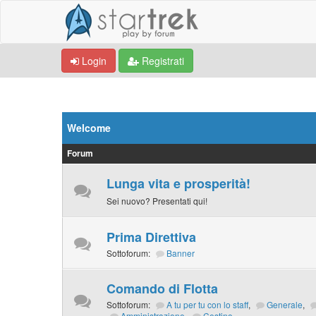
Login
Registrati
Welcome
Forum
Lunga vita e prosperità!
Sei nuovo? Presentati qui!
Prima Direttiva
Sottoforum:
Banner
Comando di Flotta
Sottoforum:
A tu per tu con lo staff
,
Generale
,
Amministrazione
,
Cestino