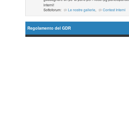
interni!
Sottoforum:
Le nostre gallerie
,
Contest Interni
Regolamento del GDR
Forum
Ordini Generali
Sottoforum:
Regolamento
,
Database
,
Il Fut
The Sixth Era (TSE)
,
Gioca nelle serie di Star Tr
Crea il tuo PG!
Sottoforum:
Il Futuro ha Inizio (TFB)
,
The Sixth 
Ambientazioni
Supporto GDR