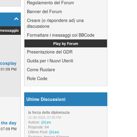
Regolamento del Forum
Banner del Forum
Creare (o rispondere ad) una
discussione
 messaggio
Formattare i messaggi coi BBCode
Play by Forum
Presentazione del GDR
Guida per i Nuovi Utenti
 cosplay
 01:09 PM
Come Ruolare
Role Code
Ultime Discussioni
la forza della diplomazia
21-06-2026, 07:05 PM
 the day
Autore:
@Les
Risposte:
64
 07:09 PM
Ultimo Post:
@Les