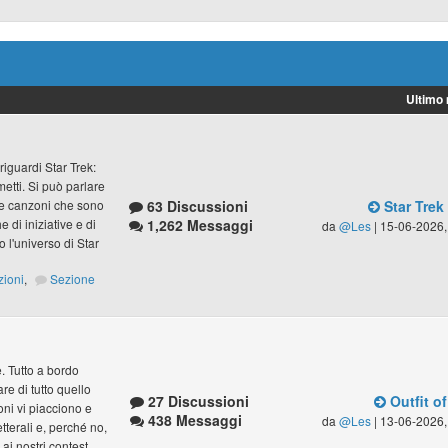
Ultimo
riguardi Star Trek:
umetti. Si può parlare
63 Discussioni
Star Trek
lle canzoni che sono
1,262 Messaggi
 di iniziative e di
da
@Les
| 15-06-2026,
 l'universo di Star
zioni
,
Sezione
ve. Tutto a bordo
e di tutto quello
27 Discussioni
Outfit of
zoni vi piacciono e
438 Messaggi
da
@Les
| 13-06-2026,
letterali e, perché no,
ai nostri contest