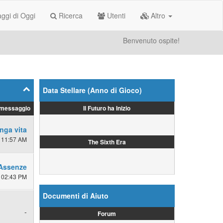
gi di Oggi
Ricerca
Utenti
Altro
Benvenuto ospite!
Data Stellare (Anno di Gioco)
Il Futuro ha Inizio
 messaggio
nga vita
 11:57 AM
The Sixth Era
Assenze
 02:43 PM
Documenti di Aiuto
-
Forum