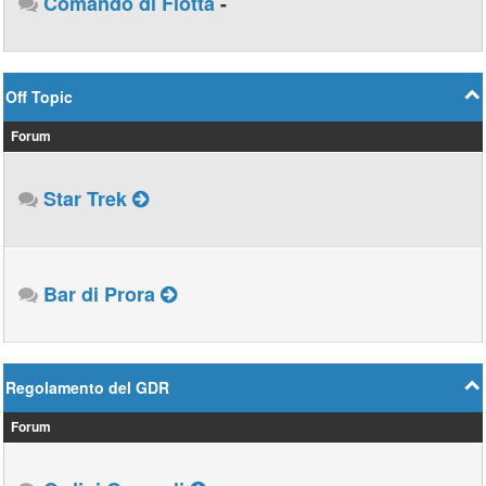
Comando di Flotta
-
Off Topic
Forum
Star Trek
Bar di Prora
Regolamento del GDR
Forum