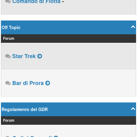
Comando di Flotta
-
Off Topic
Forum
Star Trek
Bar di Prora
Regolamento del GDR
Forum