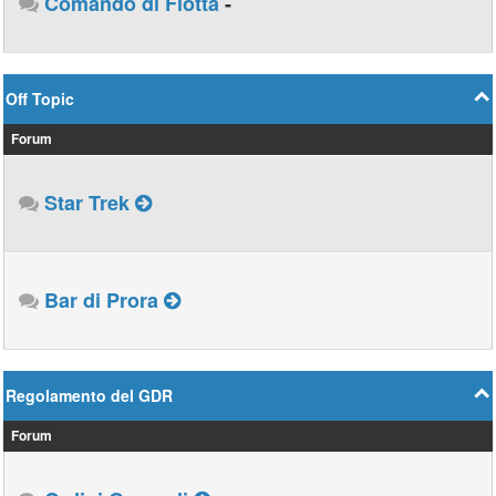
Comando di Flotta
-
Off Topic
Forum
Star Trek
Bar di Prora
Regolamento del GDR
Forum