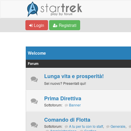
Login
Registrati
Welcome
Forum
Lunga vita e prosperità!
Sei nuovo? Presentati qui!
Prima Direttiva
Sottoforum:
Banner
Comando di Flotta
Sottoforum:
A tu per tu con lo staff
,
Generale
,
Amministrazione
,
Cestino