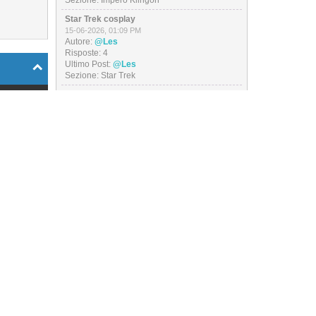
Sezione:
Impero Klingon
Star Trek cosplay
15-06-2026, 01:09 PM
Autore:
@Les
Risposte:
4
Ultimo Post:
@Les
Sezione:
Star Trek
 messaggio
Outfit of the day
13-06-2026, 07:09 PM
Autore:
@Les
Role per
Risposte:
26
arfleet...
Ultimo Post:
@Les
026, 04:17
Sezione:
Bar di Prora
PM
I miei video
04-06-2026, 02:13 PM
Autore:
@Les
Risposte:
21
-
Ultimo Post:
@Les
Sezione:
Star Trek
GdR IA 2
ti dubbi
20-05-2026, 02:26 PM
Autore:
@Les
 04:56 PM
Risposte:
201
Ultimo Post:
@Les
apitano,
Sezione:
Star Trek