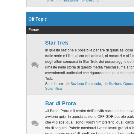
Off Topic
Forum
Star Trek
In questa sezione è possibile parlare di qualsiasi cosa 
dalle serie e i film, ai cartoni animati, ai romanzi e ai f
degli attori comparsi in Star Trek, dei personaggi e de
rimaste nella storia di questo media franchise, ma anche
avvenimenti particolari che riguardano in qualche modo
Trek.
Sottoforum:
Sezione Comando
,
Sezione Opera
Scientifica
Bar di Prora
«Il Bar di Prora è il centro dell'attività sociale della na
avviene qui.» In questa sezione OFF-GDR potrete parlar
che vi piace: quali sono i vostri film preferiti, quali can
via di seguito. Potrete mostrarci i vostri lavori grafici o 
guadagnare un po' di punti per i vostri pg partecipando 