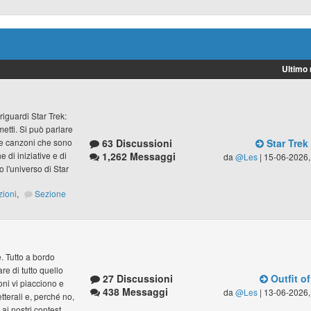
Ultimo
riguardi Star Trek:
umetti. Si può parlare
63 Discussioni
Star Trek
lle canzoni che sono
1,262 Messaggi
 di iniziative e di
da
@Les
| 15-06-2026,
 l'universo di Star
zioni
,
Sezione
ve. Tutto a bordo
e di tutto quello
27 Discussioni
Outfit of
zoni vi piacciono e
438 Messaggi
da
@Les
| 13-06-2026,
letterali e, perché no,
ai nostri contest