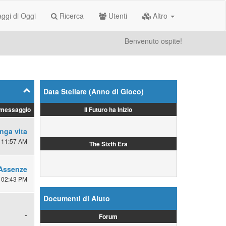
gi di Oggi
Ricerca
Utenti
Altro
Benvenuto ospite!
Data Stellare (Anno di Gioco)
Il Futuro ha Inizio
 messaggio
nga vita
 11:57 AM
The Sixth Era
Assenze
 02:43 PM
Documenti di Aiuto
-
Forum