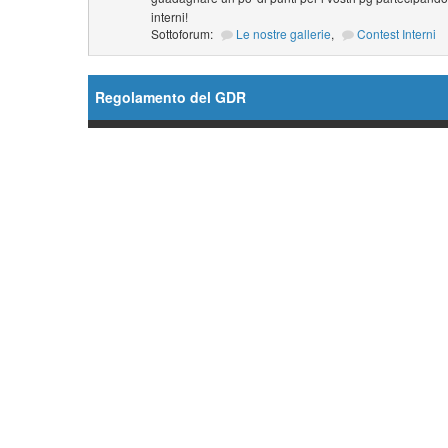
interni!
Sottoforum:
Le nostre gallerie
,
Contest Interni
Regolamento del GDR
Forum
Ordini Generali
Sottoforum:
Regolamento
,
Database
,
Il Fut
The Sixth Era (TSE)
,
Gioca nelle serie di Star Tr
Crea il tuo PG!
Sottoforum:
Il Futuro ha Inizio (TFB)
,
The Sixth 
Ambientazioni
Supporto GDR