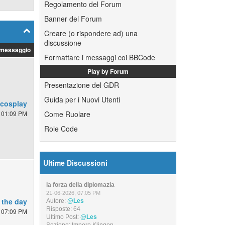
Regolamento del Forum
Banner del Forum
Creare (o rispondere ad) una
discussione
 messaggio
Formattare i messaggi coi BBCode
Play by Forum
Presentazione del GDR
Guida per i Nuovi Utenti
 cosplay
 01:09 PM
Come Ruolare
Role Code
Ultime Discussioni
la forza della diplomazia
21-06-2026, 07:05 PM
 the day
Autore:
@Les
Risposte:
64
 07:09 PM
Ultimo Post:
@Les