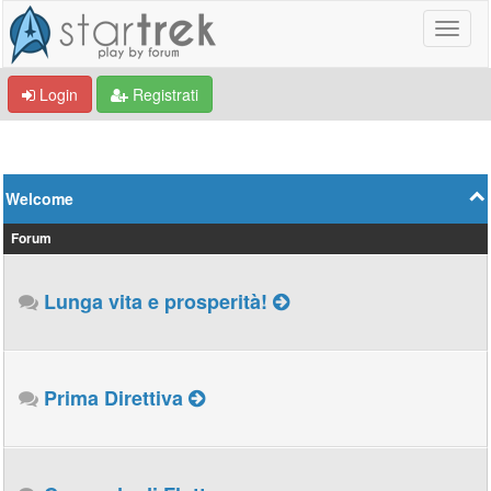
Login
Registrati
Welcome
Forum
Lunga vita e prosperità!
Prima Direttiva