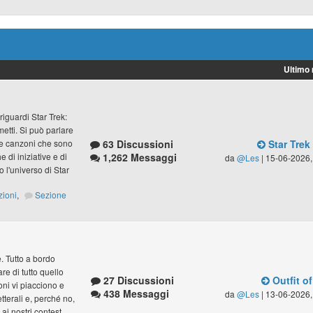
Ultimo
riguardi Star Trek:
umetti. Si può parlare
63 Discussioni
Star Trek
lle canzoni che sono
1,262 Messaggi
 di iniziative e di
da
@Les
| 15-06-2026,
 l'universo di Star
zioni
,
Sezione
ve. Tutto a bordo
e di tutto quello
27 Discussioni
Outfit of
zoni vi piacciono e
438 Messaggi
da
@Les
| 13-06-2026,
letterali e, perché no,
ai nostri contest