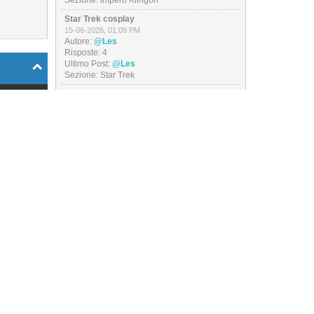
Sezione:
Impero Klingon
Star Trek cosplay
15-06-2026, 01:09 PM
Autore:
@Les
Risposte:
4
Ultimo Post:
@Les
Sezione:
Star Trek
 messaggio
Outfit of the day
13-06-2026, 07:09 PM
Autore:
@Les
Role per
Risposte:
26
arfleet...
Ultimo Post:
@Les
026, 04:17
Sezione:
Bar di Prora
PM
I miei video
04-06-2026, 02:13 PM
Autore:
@Les
Risposte:
21
-
Ultimo Post:
@Les
Sezione:
Star Trek
GdR IA 2
ti dubbi
20-05-2026, 02:26 PM
Autore:
@Les
 04:56 PM
Risposte:
201
Ultimo Post:
@Les
apitano,
Sezione:
Star Trek