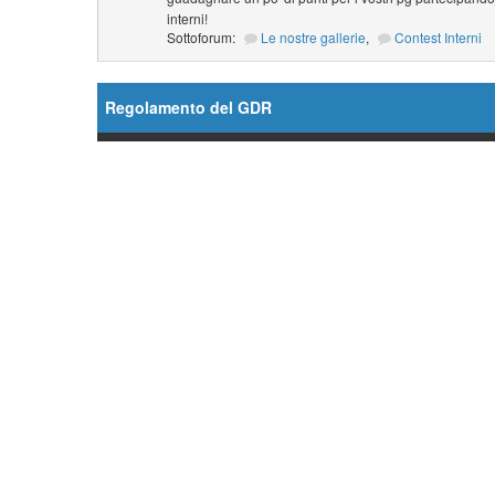
interni!
Sottoforum:
Le nostre gallerie
,
Contest Interni
Regolamento del GDR
Forum
Ordini Generali
Sottoforum:
Regolamento
,
Database
,
Il Fut
The Sixth Era (TSE)
,
Gioca nelle serie di Star Tr
Crea il tuo PG!
Sottoforum:
Il Futuro ha Inizio (TFB)
,
The Sixth 
Ambientazioni
Supporto GDR