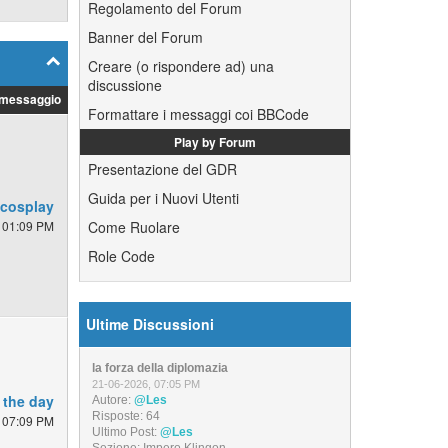
Regolamento del Forum
Banner del Forum
Creare (o rispondere ad) una
discussione
 messaggio
Formattare i messaggi coi BBCode
Play by Forum
Presentazione del GDR
Guida per i Nuovi Utenti
 cosplay
 01:09 PM
Come Ruolare
Role Code
Ultime Discussioni
la forza della diplomazia
21-06-2026, 07:05 PM
 the day
Autore:
@Les
Risposte:
64
 07:09 PM
Ultimo Post:
@Les