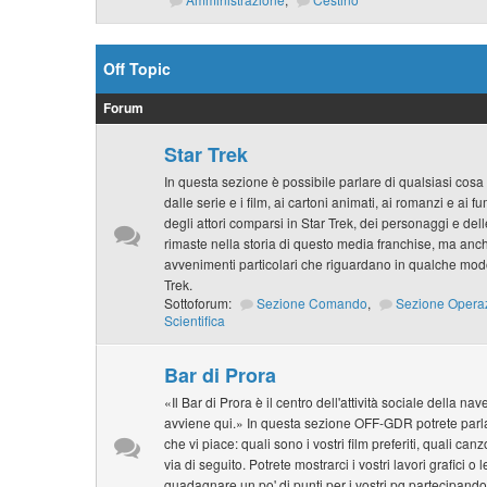
Off Topic
Forum
Star Trek
In questa sezione è possibile parlare di qualsiasi cosa 
dalle serie e i film, ai cartoni animati, ai romanzi e ai f
degli attori comparsi in Star Trek, dei personaggi e de
rimaste nella storia di questo media franchise, ma anche
avvenimenti particolari che riguardano in qualche modo
Trek.
Sottoforum:
Sezione Comando
,
Sezione Opera
Scientifica
Bar di Prora
«Il Bar di Prora è il centro dell'attività sociale della na
avviene qui.» In questa sezione OFF-GDR potrete parlar
che vi piace: quali sono i vostri film preferiti, quali can
via di seguito. Potrete mostrarci i vostri lavori grafici o 
guadagnare un po' di punti per i vostri pg partecipando 