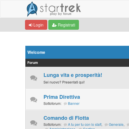
Login
Registrati
Welcome
Forum
Lunga vita e prosperità!
Sei nuovo? Presentati qui!
Prima Direttiva
Sottoforum:
Banner
Comando di Flotta
Sottoforum:
A tu per tu con lo staff
,
Generale
,
Amministrazione
,
Cestino