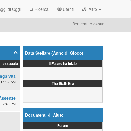
gi di Oggi
Ricerca
Utenti
Altro
Benvenuto ospite!
Data Stellare (Anno di Gioco)
Il Futuro ha Inizio
 messaggio
nga vita
 11:57 AM
The Sixth Era
Assenze
 02:43 PM
Documenti di Aiuto
-
Forum