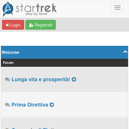
Login
Registrati
Welcome
Forum
Lunga vita e prosperità!
Prima Direttiva