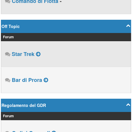
Comando di Flotta
-
Off Topic
Forum
Star Trek
Bar di Prora
Regolamento del GDR
Forum