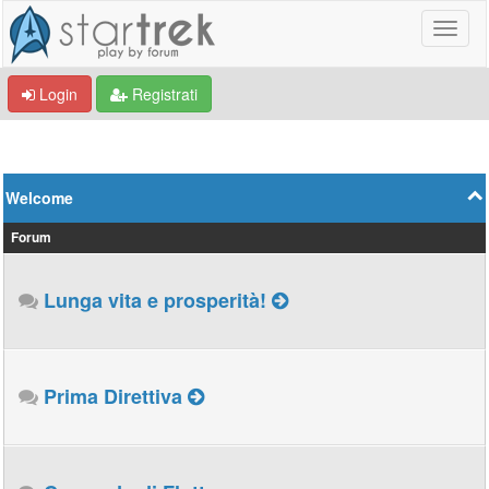
Login
Registrati
Welcome
Forum
Lunga vita e prosperità!
Prima Direttiva