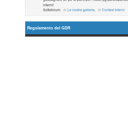
interni!
Sottoforum:
Le nostre gallerie
,
Contest Interni
Regolamento del GDR
Forum
Ordini Generali
Sottoforum:
Regolamento
,
Database
,
Il Fut
The Sixth Era (TSE)
,
Gioca nelle serie di Star Tr
Crea il tuo PG!
Sottoforum:
Il Futuro ha Inizio (TFB)
,
The Sixth 
Ambientazioni
Supporto GDR