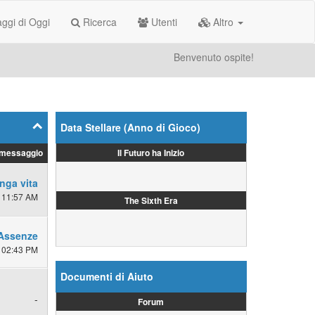
gi di Oggi
Ricerca
Utenti
Altro
Benvenuto ospite!
Data Stellare (Anno di Gioco)
Il Futuro ha Inizio
 messaggio
nga vita
 11:57 AM
The Sixth Era
Assenze
 02:43 PM
Documenti di Aiuto
-
Forum