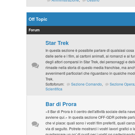
Off Topic
Forum
Star Trek
In questa sezione è possibile parlare di qualsiasi cosa 
dalle serie e i film, ai cartoni animati, ai romanzi e ai f
degli attori comparsi in Star Trek, dei personaggi e de
rimaste nella storia di questo media franchise, ma anche
avvenimenti particolari che riguardano in qualche modo
Trek.
Sottoforum:
Sezione Comando
,
Sezione Opera
Scientifica
Bar di Prora
«Il Bar di Prora è il centro dell'attività sociale della na
avviene qui.» In questa sezione OFF-GDR potrete parlar
che vi piace: quali sono i vostri film preferiti, quali can
via di seguito. Potrete mostrarci i vostri lavori grafici o 
guadagnare un po' di punti per i vostri pg partecipando 