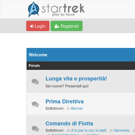
Login
Registrati
Welcome
Forum
Lunga vita e prosperità!
Sei nuovo? Presentati qui!
Prima Direttiva
Sottoforum:
Banner
Comando di Flotta
Sottoforum:
A tu per tu con lo staff
,
Generale
,
Amministrazione
,
Cestino