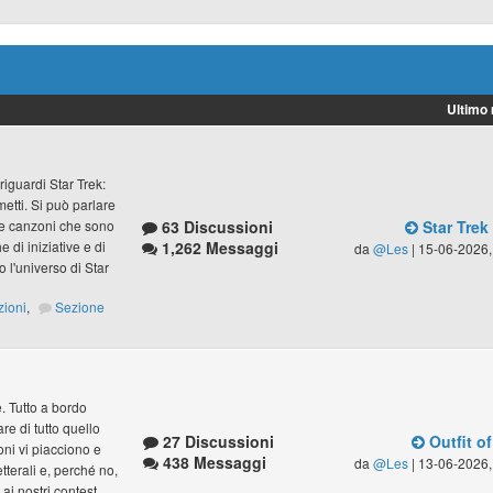
Ultimo
riguardi Star Trek:
umetti. Si può parlare
63 Discussioni
Star Trek
lle canzoni che sono
1,262 Messaggi
 di iniziative e di
da
@Les
| 15-06-2026,
 l'universo di Star
zioni
,
Sezione
ve. Tutto a bordo
e di tutto quello
27 Discussioni
Outfit of
zoni vi piacciono e
438 Messaggi
da
@Les
| 13-06-2026,
letterali e, perché no,
ai nostri contest