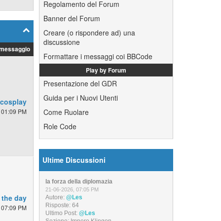
Regolamento del Forum
Banner del Forum
Creare (o rispondere ad) una
discussione
 messaggio
Formattare i messaggi coi BBCode
Play by Forum
Presentazione del GDR
Guida per i Nuovi Utenti
 cosplay
 01:09 PM
Come Ruolare
Role Code
Ultime Discussioni
la forza della diplomazia
21-06-2026, 07:05 PM
 the day
Autore:
@Les
Risposte:
64
 07:09 PM
Ultimo Post:
@Les