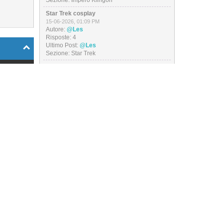
Sezione:
Impero Klingon
Star Trek cosplay
15-06-2026, 01:09 PM
Autore:
@Les
Risposte:
4
Ultimo Post:
@Les
Sezione:
Star Trek
 messaggio
Outfit of the day
13-06-2026, 07:09 PM
Autore:
@Les
Role per
Risposte:
26
arfleet...
Ultimo Post:
@Les
026, 04:17
Sezione:
Bar di Prora
PM
I miei video
04-06-2026, 02:13 PM
Autore:
@Les
Risposte:
21
-
Ultimo Post:
@Les
Sezione:
Star Trek
GdR IA 2
ti dubbi
20-05-2026, 02:26 PM
Autore:
@Les
 04:56 PM
Risposte:
201
Ultimo Post:
@Les
apitano,
Sezione:
Star Trek