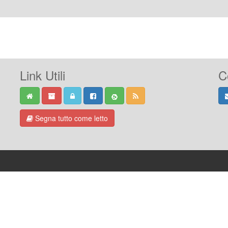
Link Utili
C
Segna tutto come letto
-