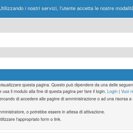
Utilizzando i nostri servizi, l'utente accetta le nostre modalit
Portale
Forum
Nuovi Messaggi
Messag
r visualizzare questa pagina. Questo può dipendere da una delle seguent
e usa il modulo alla fine di questa pagina per fare il login.
Login
|
Vuoi r
rcando di accedere alle pagine di amministrazione o ad una risorsa a c
mministratore, o potrebbe essere in attesa di attivazione.
lizzare l'appropriato form o link.