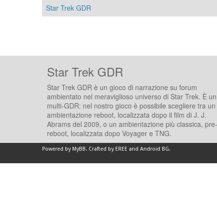
Star Trek GDR
Star Trek GDR
Star Trek GDR è un gioco di narrazione su forum
ambientato nel meraviglioso universo di Star Trek. È un
multi-GDR: nel nostro gioco è possibile scegliere tra un
ambientazione reboot, localizzata dopo il film di J. J.
Abrams del 2009, o un ambientazione più classica, pre
reboot, localizzata dopo Voyager e TNG.
Powered by
MyBB
.
Crafted by EREE
and
Android BG
.