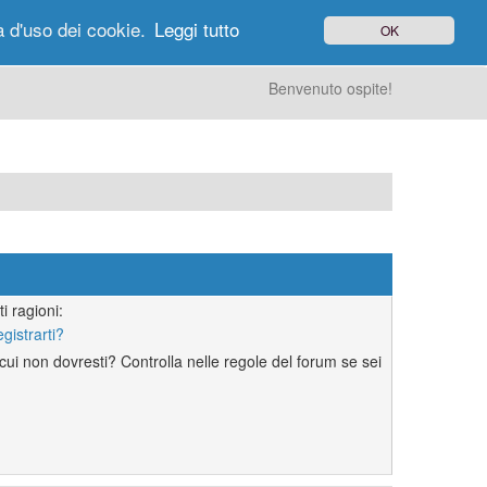
à d'uso dei cookie.
Leggi tutto
OK
gi di Oggi
Ricerca
Utenti
Altro
Benvenuto ospite!
i ragioni:
egistrarti?
ui non dovresti? Controlla nelle regole del forum se sei