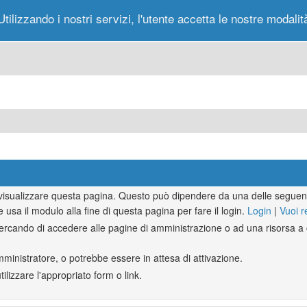
Utilizzando i nostri servizi, l'utente accetta le nostre modalit
Portale
Forum
Nuovi Messaggi
Messag
r visualizzare questa pagina. Questo può dipendere da una delle seguent
e usa il modulo alla fine di questa pagina per fare il login.
Login
|
Vuoi r
rcando di accedere alle pagine di amministrazione o ad una risorsa a c
mministratore, o potrebbe essere in attesa di attivazione.
lizzare l'appropriato form o link.