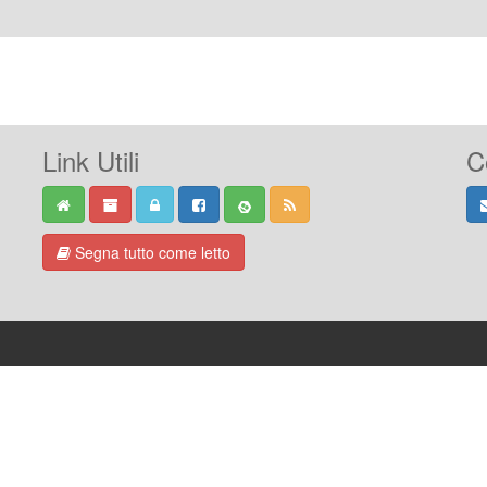
Link Utili
C
Segna tutto come letto
-