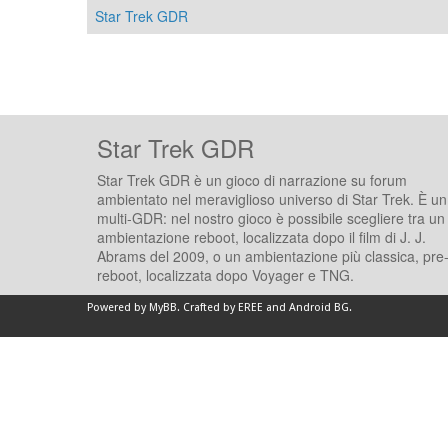
Star Trek GDR
Star Trek GDR
Star Trek GDR è un gioco di narrazione su forum
ambientato nel meraviglioso universo di Star Trek. È un
multi-GDR: nel nostro gioco è possibile scegliere tra un
ambientazione reboot, localizzata dopo il film di J. J.
Abrams del 2009, o un ambientazione più classica, pre
reboot, localizzata dopo Voyager e TNG.
Powered by
MyBB
.
Crafted by EREE
and
Android BG
.