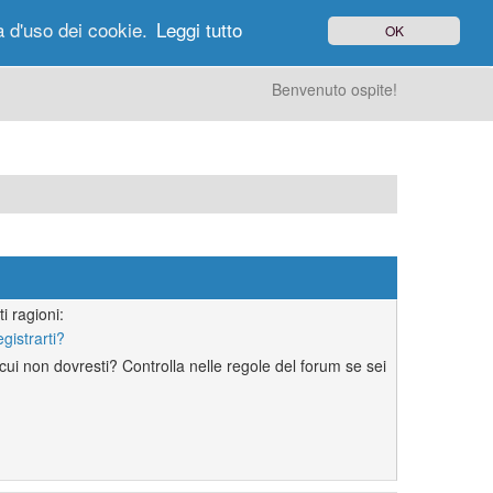
à d'uso dei cookie.
Leggi tutto
OK
gi di Oggi
Ricerca
Utenti
Altro
Benvenuto ospite!
i ragioni:
egistrarti?
ui non dovresti? Controlla nelle regole del forum se sei