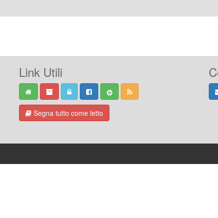
Link Utili
C
Segna tutto come letto
-