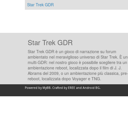
Star Trek GDR
Star Trek GDR
Star Trek GDR è un gioco di narrazione su forum
ambientato nel meraviglioso universo di Star Trek. È un
multi-GDR: nel nostro gioco è possibile scegliere tra un
ambientazione reboot, localizzata dopo il film di J. J.
Abrams del 2009, o un ambientazione più classica, pre
reboot, localizzata dopo Voyager e TNG.
Powered by
MyBB
.
Crafted by EREE
and
Android BG
.