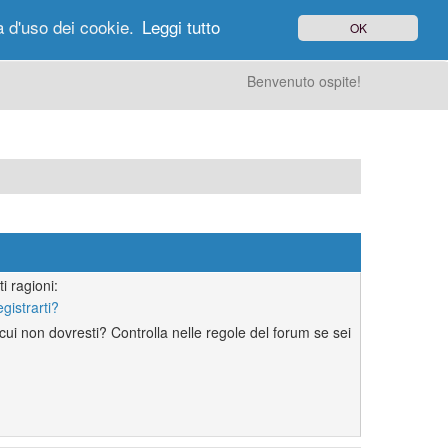
à d'uso dei cookie.
Leggi tutto
OK
gi di Oggi
Ricerca
Utenti
Altro
Benvenuto ospite!
i ragioni:
egistrarti?
ui non dovresti? Controlla nelle regole del forum se sei