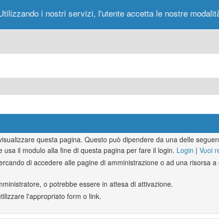
Utilizzando i nostri servizi, l'utente accetta le nostre modalit
Portale
Forum
Nuovi Messaggi
Messag
r visualizzare questa pagina. Questo può dipendere da una delle seguent
e usa il modulo alla fine di questa pagina per fare il login.
Login
|
Vuoi r
rcando di accedere alle pagine di amministrazione o ad una risorsa a c
mministratore, o potrebbe essere in attesa di attivazione.
lizzare l'appropriato form o link.