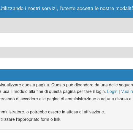
Utilizzando i nostri servizi, l'utente accetta le nostre modalit
Portale
Forum
Nuovi Messaggi
Messag
r visualizzare questa pagina. Questo può dipendere da una delle seguent
e usa il modulo alla fine di questa pagina per fare il login.
Login
|
Vuoi r
rcando di accedere alle pagine di amministrazione o ad una risorsa a c
mministratore, o potrebbe essere in attesa di attivazione.
lizzare l'appropriato form o link.