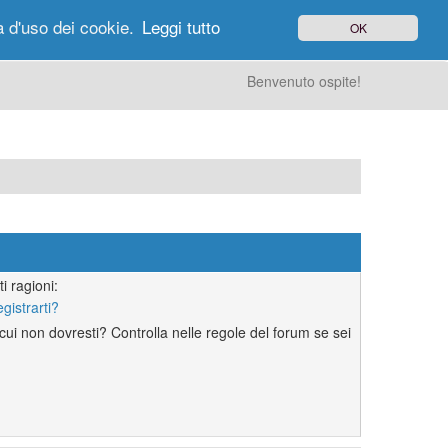
à d'uso dei cookie.
Leggi tutto
OK
gi di Oggi
Ricerca
Utenti
Altro
Benvenuto ospite!
i ragioni:
egistrarti?
ui non dovresti? Controlla nelle regole del forum se sei