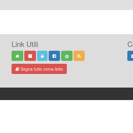
Link Utili
C
Segna tutto come letto
-