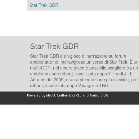
Star Trek GDR
Star Trek GDR
Star Trek GDR è un gioco di narrazione su forum
ambientato nel meraviglioso universo di Star Trek. È un
multi-GDR: nel nostro gioco è possibile scegliere tra un
ambientazione reboot, localizzata dopo il film di J. J.
Abrams del 2009, o un ambientazione più classica, pre
reboot, localizzata dopo Voyager e TNG.
Powered by
MyBB
.
Crafted by EREE
and
Android BG
.