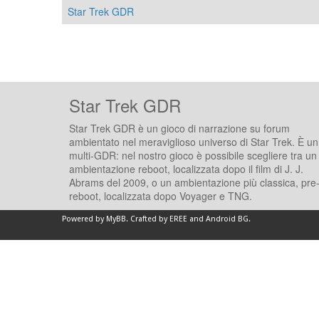
Star Trek GDR
Star Trek GDR
Star Trek GDR è un gioco di narrazione su forum
ambientato nel meraviglioso universo di Star Trek. È un
multi-GDR: nel nostro gioco è possibile scegliere tra un
ambientazione reboot, localizzata dopo il film di J. J.
Abrams del 2009, o un ambientazione più classica, pre
reboot, localizzata dopo Voyager e TNG.
Powered by
MyBB
.
Crafted by EREE
and
Android BG
.