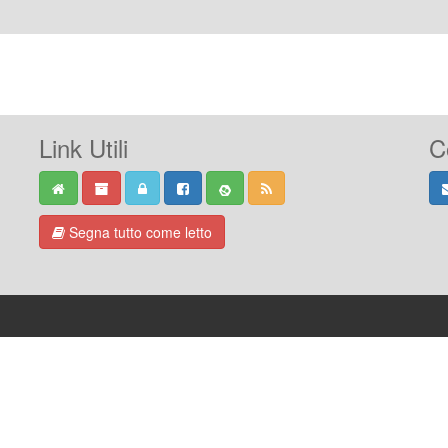
Link Utili
C
Segna tutto come letto
-