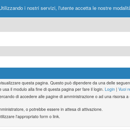
Utilizzando i nostri servizi, l'utente accetta le nostre modalit
Portale
Forum
Nuovi Messaggi
Messag
r visualizzare questa pagina. Questo può dipendere da una delle seguent
e usa il modulo alla fine di questa pagina per fare il login.
Login
|
Vuoi r
rcando di accedere alle pagine di amministrazione o ad una risorsa a c
mministratore, o potrebbe essere in attesa di attivazione.
lizzare l'appropriato form o link.