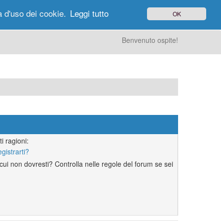
à d'uso dei cookie.
Leggi tutto
OK
gi di Oggi
Ricerca
Utenti
Altro
Benvenuto ospite!
i ragioni:
egistrarti?
ui non dovresti? Controlla nelle regole del forum se sei