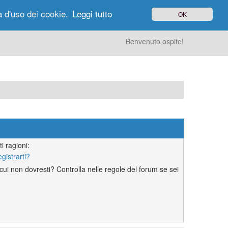
à d'uso dei cookie.
Leggi tutto
OK
gi di Oggi
Ricerca
Utenti
Altro
Benvenuto ospite!
i ragioni:
egistrarti?
ui non dovresti? Controlla nelle regole del forum se sei