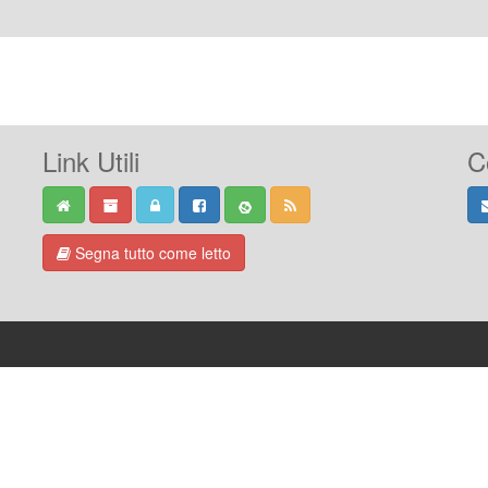
Link Utili
C
Segna tutto come letto
-