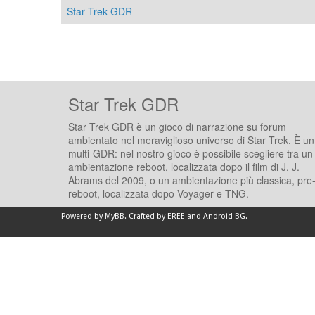
Star Trek GDR
Star Trek GDR
Star Trek GDR è un gioco di narrazione su forum
ambientato nel meraviglioso universo di Star Trek. È un
multi-GDR: nel nostro gioco è possibile scegliere tra un
ambientazione reboot, localizzata dopo il film di J. J.
Abrams del 2009, o un ambientazione più classica, pre
reboot, localizzata dopo Voyager e TNG.
Powered by
MyBB
.
Crafted by EREE
and
Android BG
.