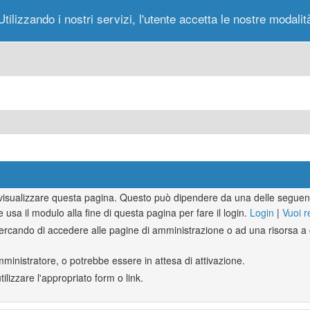
Utilizzando i nostri servizi, l'utente accetta le nostre modalit
Portale
Forum
Nuovi Messaggi
Messag
r visualizzare questa pagina. Questo può dipendere da una delle seguent
e usa il modulo alla fine di questa pagina per fare il login.
Login
|
Vuoi r
rcando di accedere alle pagine di amministrazione o ad una risorsa a c
mministratore, o potrebbe essere in attesa di attivazione.
lizzare l'appropriato form o link.