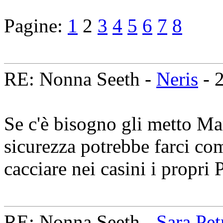
Pagine:
1
2
3
4
5
6
7
8
RE: Nonna Seeth -
Neris
- 
Se c'è bisogno gli metto Mar
sicurezza potrebbe farci com
cacciare nei casini i propri
RE: Nonna Seeth -
Sara Petr