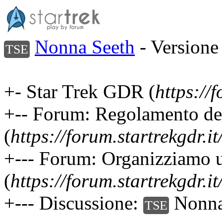
Nonna Seeth
- Versione
TSE
+- Star Trek GDR (
https://f
+-- Forum: Regolamento d
(
https://forum.startrekgdr.i
+--- Forum: Organizziamo u
(
https://forum.startrekgdr.i
+--- Discussione:
Nonna
TSE