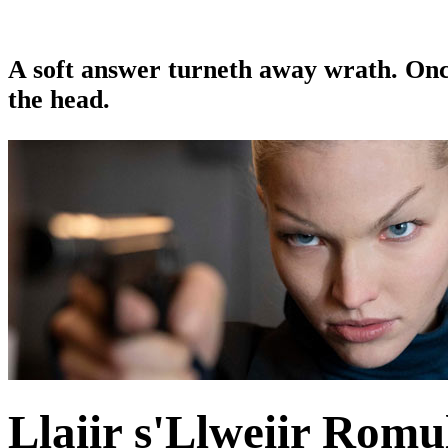
A soft answer turneth away wrath. Once 
the head.
Llaiir s'Llweiir
Romu