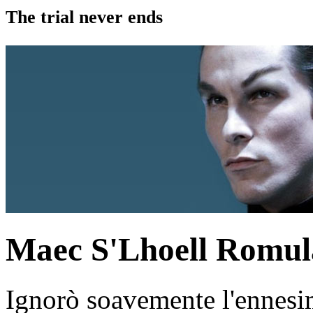
The trial never ends
Maec S'Lhoell
Romul
Ignorò soavemente l'ennesim