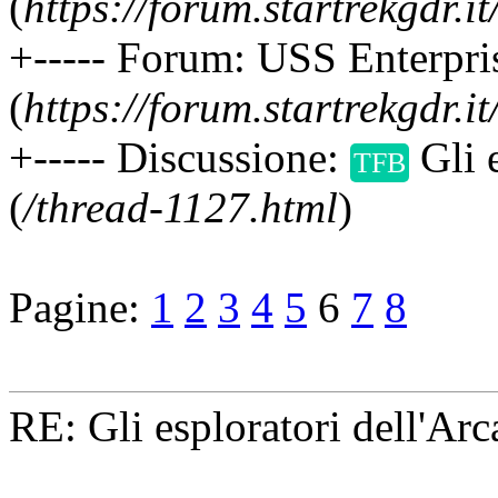
(
https://forum.startrekgdr.i
+----- Forum: USS Enterpri
(
https://forum.startrekgdr.i
+----- Discussione:
Gli e
TFB
(
/thread-1127.html
)
Pagine:
1
2
3
4
5
6
7
8
RE: Gli esploratori dell'Ar