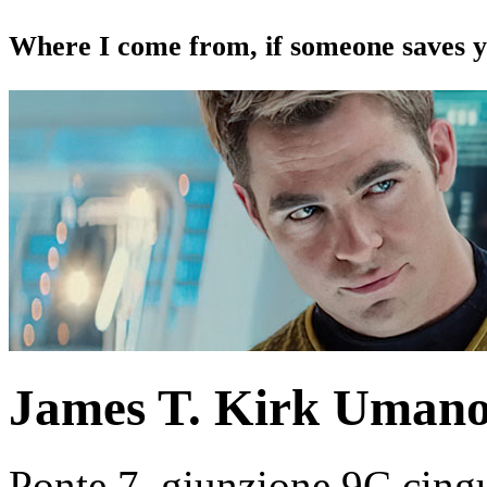
Where I come from, if someone saves yo
James T. Kirk
Uman
Ponte 7, giunzione 9C
cingu