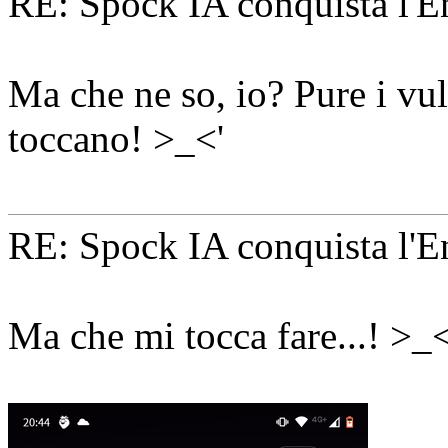
RE: Spock IA conquista l'En
Ma che ne so, io? Pure i vu
toccano! >_<'
RE: Spock IA conquista l'En
Ma che mi tocca fare...! >_<