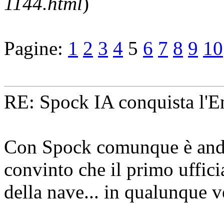
1144.html
)
Pagine:
1
2
3
4
5
6
7
8
9
10
RE: Spock IA conquista l'En
Con Spock comunque è anda
convinto che il primo uffici
della nave... in qualunque 