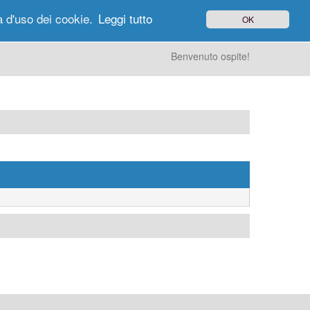
à d'uso dei cookie.
Leggi tutto
OK
gi di Oggi
Ricerca
Utenti
Altro
Benvenuto ospite!