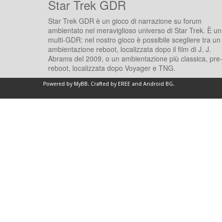
Star Trek GDR
Star Trek GDR è un gioco di narrazione su forum
ambientato nel meraviglioso universo di Star Trek. È un
multi-GDR: nel nostro gioco è possibile scegliere tra un
ambientazione reboot, localizzata dopo il film di J. J.
Abrams del 2009, o un ambientazione più classica, pre
reboot, localizzata dopo Voyager e TNG.
Powered by
MyBB
.
Crafted by EREE
and
Android BG
.