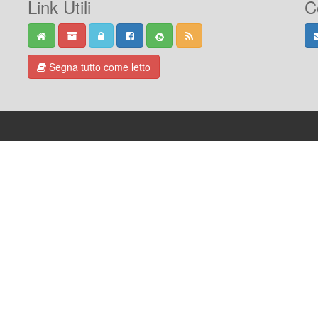
Link Utili
C
Segna tutto come letto
-