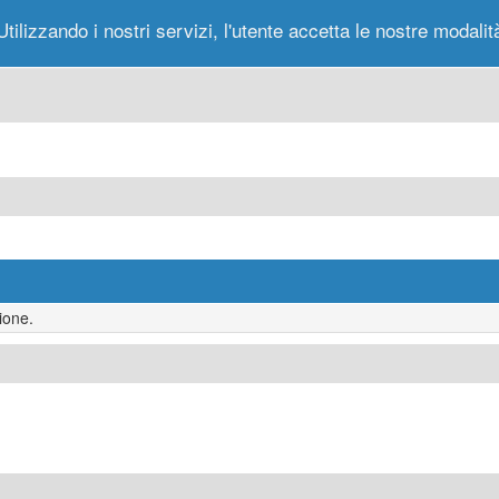
Utilizzando i nostri servizi, l'utente accetta le nostre modalit
Portale
Forum
Nuovi Messaggi
Messag
ione.