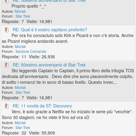
RE: 50esimo anniversario di Star Trek
Proprio quello ^_^
Mizrak
Star Trek
7
16,981
RE: Qual è il vostro capitano preferito?
Per ora ho conosciuto solo Kirk e Picard e non c'è storia. Anche
se Picard migliora andando avanti.
Mizrak
Sezione Comando
11
26,936
RE: 50esimo anniversario di Star Trek
Sto leggendo Captain to Captain, il primo libro della trilogia TOS
dedicata all'anniversario. Devo dire che sono piacevolmente colpito,
di solito i romanzi tie-in sono di basso livello. Questo invec...
Mizrak
Star Trek
7
16,981
RE: 11 novità da ST: Discovery
Vero, è solo grazie a Netflix se ho iniziato le serie più "vecchie".
Sono 30 stagioni, ne ho viste 9 fino ad ora xD
Mizrak
Star Trek
22
55,909