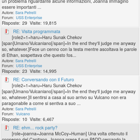
un problema riguardante alcune informazioni, Joanna immaginò
essere importanti ...
Sara Petrelli
USS Enterprise
29
19,815
RE: Visita programmata
[role2=1=haru=Haru Sunak Chekov
[span]Umano/Vulcaniano[/span]=In the end they'll judge me anyway
so, whatever.]Fece un cenno con la testa mentre ascoltava le parole
di Ethan, sospettava che questo fos...
Sara Petrelli
USS Enterprise
23
14,995
RE: Conversando con il Futuro
[role2=1=haru=Haru Sunak Chekov
[span]Umano/Vulcaniano[/span]=In the end they'll judge me anyway
so, whatever.]Il sentirsi a casa al suo arrivo su Vulcano non era
paragonabile a come si sentiva a suo ...
Sara Petrelli
Vulcano
10
6,467
RE: ehm... rock party?
[role=joanna=Joanna McCoy=Human] Una volta ottenuto il
consenso del Capitano, Joanna prese il suo PADD cercando la