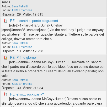
sarò i...
Sara Petrelli
USS Enterprise
29
19,815
RE: Incontri al ponte ologrammi
[role2=1=haru=Haru Sunak Chekov
[span]Umano/Vulcaniano[/span]=In the end they'll judge me anyway
so, whatever.]Rimase per qualche istante a riflettere sulle parole del
collega, doveva ammettere che si...
Sara Petrelli
USS Enterprise
19
12,798
RE: Primo giorno
[role=joanna=Joanna McCoy=Human]Fu sollevata nel sapere
che il padre era d’accordo con le sue idee, fece un cenno deciso con
la testa e iniziò a preparare gli esami dei quali avevano parlato; non
vole...
Sara Petrelli
USS Enterprise
30
21,934
RE: ehm... rock party?
[role=joanna=Joanna McCoy=Human]Rimase al suo posto in
silenzio, osservando ciò che stava accadendo; a quanto pare c’era