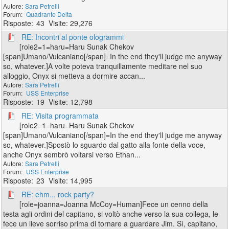
Sara Petrelli
Quadrante Delta
43
29,276
RE: Incontri al ponte ologrammi
[role2=1=haru=Haru Sunak Chekov
[span]Umano/Vulcaniano[/span]=In the end they'll judge me anyway
so, whatever.]A volte poteva tranquillamente meditare nel suo
alloggio, Onyx si metteva a dormire accan...
Sara Petrelli
USS Enterprise
19
12,798
RE: Visita programmata
[role2=1=haru=Haru Sunak Chekov
[span]Umano/Vulcaniano[/span]=In the end they'll judge me anyway
so, whatever.]Spostò lo sguardo dal gatto alla fonte della voce,
anche Onyx sembrò voltarsi verso Ethan...
Sara Petrelli
USS Enterprise
23
14,995
RE: ehm... rock party?
[role=joanna=Joanna McCoy=Human]Fece un cenno della
testa agli ordini del capitano, si voltò anche verso la sua collega, le
fece un lieve sorriso prima di tornare a guardare Jim. Sì, capitano,