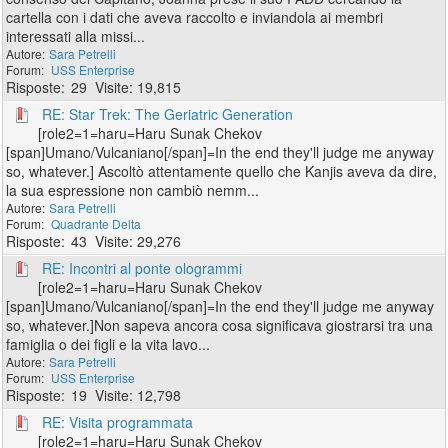
cartella con i dati che aveva raccolto e inviandola ai membri
interessati alla missi...
Sara Petrelli
USS Enterprise
29
19,815
RE: Star Trek: The Geriatric Generation
[role2=1=haru=Haru Sunak Chekov
[span]Umano/Vulcaniano[/span]=In the end they'll judge me anyway
so, whatever.] Ascoltò attentamente quello che Kanjis aveva da dire,
la sua espressione non cambiò nemm...
Sara Petrelli
Quadrante Delta
43
29,276
RE: Incontri al ponte ologrammi
[role2=1=haru=Haru Sunak Chekov
[span]Umano/Vulcaniano[/span]=In the end they'll judge me anyway
so, whatever.]Non sapeva ancora cosa significava giostrarsi tra una
famiglia o dei figli e la vita lavo...
Sara Petrelli
USS Enterprise
19
12,798
RE: Visita programmata
[role2=1=haru=Haru Sunak Chekov