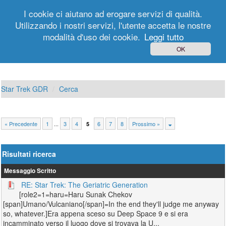
I cookie ci aiutano ad erogare servizi di qualità.
Utilizzando i nostri servizi, l'utente accetta le nostre
modalità d'uso dei cookie.
Leggi tutto
Login
Registrati
OK
Star Trek GDR
Cerca
« Precedente
1
...
3
4
6
7
8
Prossimo »
5
Risultati ricerca
Messaggio
Scritto
RE: Star Trek: The Geriatric Generation
[role2=1=haru=Haru Sunak Chekov
[span]Umano/Vulcaniano[/span]=In the end they'll judge me anyway
so, whatever.]Era appena sceso su Deep Space 9 e si era
incamminato verso il luogo dove si trovava la U...