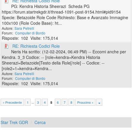
RE: Richiesta Codici Role
PG: Kendra Historia Sheerazi Scheda PG
https://forum.startrekgdr.it/thread-1091-post-9154.html#pid9154
Specie: Betazoide Role Code Richiesto: Base e Avanzato Immagine
100x100 (Role Code Base): ht...
Sara Petrelli
Computer di Bordo
102
175,014
RE: Richiesta Codici Role
Neris Ha scritto: (12-02-2024, 06:49 PM) -- Eccomi anche per
Kendra. 3_3 Codice: -- [role=kendra=Kendra Historia
Sheerazi=Betazoide]Testo della Role[/role] -- Codice: --
[role2=1=kendra=Kendra...
Sara Petrelli
Computer di Bordo
102
175,014
« Precedente
1
...
3
4
6
7
8
Prossimo »
5
Star Trek GDR
Cerca