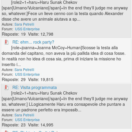
[role2=1=haru=Haru Sunak Chekov
[span]Umano/Vulcaniano[/span]=In the end they'll judge me anyway
so, whatever.]Fece un lieve cenno con la testa quando Alexander
disse che avere un animale aiutava a sp...
Sara Petrelli
USS Enterprise
19
12,798
RE: ehm... rock party?
[role=joanna=Joanna McCoy=Human]Scosse la testa alla
domanda del capitano, non aveva la più pallida idea di cosa fosse.
In realtà non ho idea di cosa sia, prima di iniziare la missione ho
inserito i...
Sara Petrelli
USS Enterprise
29
19,815
RE: Visita programmata
[role2=1=haru=Haru Sunak Chekov
[span]Umano/Vulcaniano[/span]=In the end they'll judge me anyway
so, whatever.] LLogicamente Haru era consapevole che puntare a
essere un padrone perfetto era impossib...
Sara Petrelli
USS Enterprise
23
14,995