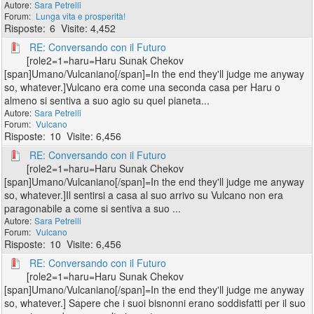
Sara Petrelli
Lunga vita e prosperità!
6
4,452
RE: Conversando con il Futuro
[role2=1=haru=Haru Sunak Chekov
[span]Umano/Vulcaniano[/span]=In the end they'll judge me anyway
so, whatever.]Vulcano era come una seconda casa per Haru o
almeno si sentiva a suo agio su quel pianeta...
Sara Petrelli
Vulcano
10
6,456
RE: Conversando con il Futuro
[role2=1=haru=Haru Sunak Chekov
[span]Umano/Vulcaniano[/span]=In the end they'll judge me anyway
so, whatever.]Il sentirsi a casa al suo arrivo su Vulcano non era
paragonabile a come si sentiva a suo ...
Sara Petrelli
Vulcano
10
6,456
RE: Conversando con il Futuro
[role2=1=haru=Haru Sunak Chekov
[span]Umano/Vulcaniano[/span]=In the end they'll judge me anyway
so, whatever.] Sapere che i suoi bisnonni erano soddisfatti per il suo