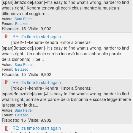
[span]Betazoide[/span]=It's easy to find what's wrong, harder to find
what's right.] Kendra teneva gli occhi chiusi mentre la musica si
diffondeva nel soggiorn...
Sara Petrelli
Betazed
15
9,902
RE: It's time to start again
[role2=1=kendra=Kendra Historia Sheerazi
[span]Betazoide[/span]=It's easy to find what's wrong, harder to find
what's right.] Un debole sorriso incurvò le sue labbra alle parole
della bisnonna; il pe...
Sara Petrelli
Betazed
15
9,902
RE: It's time to start again
[role2=1=kendra=Kendra Historia Sheerazi
[span]Betazoide[/span]=It's easy to find what's wrong, harder to find
what's right.]Sorrise alle parole della bisnonna e scosse leggermente
la testa per la dra...
Sara Petrelli
Betazed
15
9,902
RE: It's time to start again