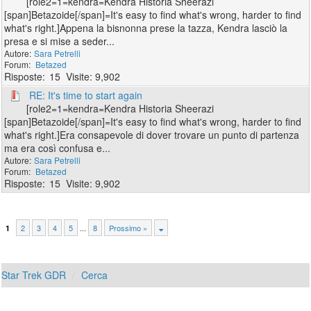
[role2=1=kendra=Kendra Historia Sheerazi
[span]Betazoide[/span]=It's easy to find what's wrong, harder to find
what's right.]Appena la bisnonna prese la tazza, Kendra lasciò la
presa e si mise a seder...
Sara Petrelli
Betazed
15
9,902
RE: It's time to start again
[role2=1=kendra=Kendra Historia Sheerazi
[span]Betazoide[/span]=It's easy to find what's wrong, harder to find
what's right.]Era consapevole di dover trovare un punto di partenza
ma era così confusa e...
Sara Petrelli
Betazed
15
9,902
2
3
4
5
...
8
Prossimo »
1
Star Trek GDR
Cerca