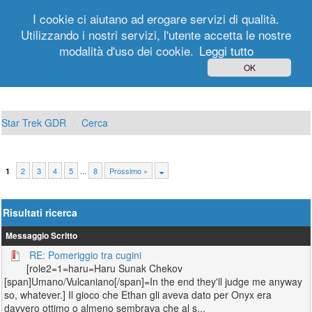
I cookie ci aiutano ad erogare servizi di qualità.
Utilizzando i nostri servizi, l'utente accetta le nostre
modalità d'uso dei cookie.
Leggi tutto
Login
Registrati
OK
Star Trek GDR
Cerca
2
3
4
5
...
8
Prossimo »
1
Risultati ricerca
Messaggio
Scritto
RE: Pomeriggio tra cugini
[role2=1=haru=Haru Sunak Chekov
[span]Umano/Vulcaniano[/span]=In the end they'll judge me anyway
so, whatever.] Il gioco che Ethan gli aveva dato per Onyx era
davvero ottimo o almeno sembrava che al s...