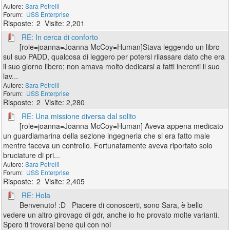
Sara Petrelli
USS Enterprise
2
2,201
RE: In cerca di conforto
[role=joanna=Joanna McCoy=Human]Stava leggendo un libro
sul suo PADD, qualcosa di leggero per potersi rilassare dato che era
il suo giorno libero; non amava molto dedicarsi a fatti inerenti il suo
lav...
Sara Petrelli
USS Enterprise
2
2,280
RE: Una missione diversa dal solito
[role=joanna=Joanna McCoy=Human] Aveva appena medicato
un guardiamarina della sezione ingegneria che si era fatto male
mentre faceva un controllo. Fortunatamente aveva riportato solo
bruciature di pri...
Sara Petrelli
USS Enterprise
2
2,405
RE: Hola
Benvenuto! :D Piacere di conoscerti, sono Sara, è bello
vedere un altro girovago di gdr, anche io ho provato molte varianti.
Spero ti troverai bene qui con noi