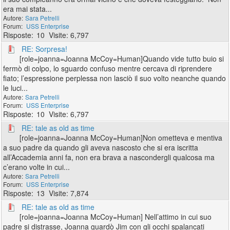
era mai stata...
Sara Petrelli
USS Enterprise
10
6,797
RE: Sorpresa!
[role=joanna=Joanna McCoy=Human]Quando vide tutto buio si
fermò di colpo, lo sguardo confuso mentre cercava di riprendere
fiato; l’espressione perplessa non lasciò il suo volto neanche quando
le luci...
Sara Petrelli
USS Enterprise
10
6,797
RE: tale as old as time
[role=joanna=Joanna McCoy=Human]Non ometteva e mentiva
a suo padre da quando gli aveva nascosto che si era iscritta
all’Accademia anni fa, non era brava a nascondergli qualcosa ma
c’erano volte in cui...
Sara Petrelli
USS Enterprise
13
7,874
RE: tale as old as time
[role=joanna=Joanna McCoy=Human] Nell’attimo in cui suo
padre si distrasse, Joanna guardò Jim con gli occhi spalancati