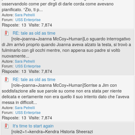
osservandolo come per dirgli di darle corda come avevano
pianificato. “Zio, ti p...
Sara Petrelli
USS Enterprise
13
7,874
RE: tale as old as time
[role=joanna=Joanna McCoy=Human]Lo sguardo interrogativo
di Jim arrivò proprio quando Joanna aveva alzato la testa, si trovò a
fulminarlo con gli occhi mentre, non appena suo padre si voltò
nuovamente...
Sara Petrelli
USS Enterprise
13
7,874
RE: tale as old as time
[role=joanna=Joanna McCoy=Human]Sorrise a Jim con
soddisfazione alle sue parole su come non era stata per niente
delicata e certamente non era quello il suo intento dato che l’aveva
messa in difficolt...
Sara Petrelli
USS Enterprise
13
7,874
It's time to start again
[role2=1=kendra=Kendra Historia Sheerazi