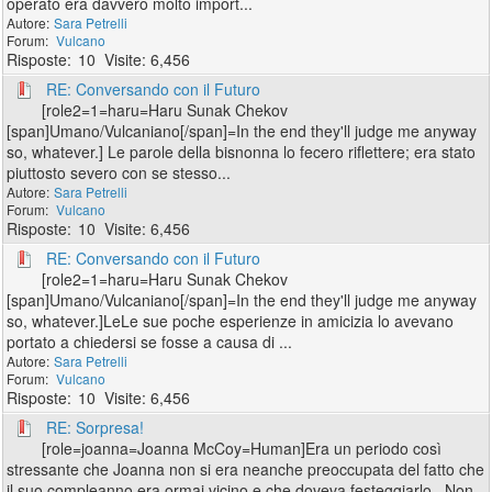
operato era davvero molto import...
Sara Petrelli
Vulcano
10
6,456
RE: Conversando con il Futuro
[role2=1=haru=Haru Sunak Chekov
[span]Umano/Vulcaniano[/span]=In the end they'll judge me anyway
so, whatever.] Le parole della bisnonna lo fecero riflettere; era stato
piuttosto severo con se stesso...
Sara Petrelli
Vulcano
10
6,456
RE: Conversando con il Futuro
[role2=1=haru=Haru Sunak Chekov
[span]Umano/Vulcaniano[/span]=In the end they'll judge me anyway
so, whatever.]LeLe sue poche esperienze in amicizia lo avevano
portato a chiedersi se fosse a causa di ...
Sara Petrelli
Vulcano
10
6,456
RE: Sorpresa!
[role=joanna=Joanna McCoy=Human]Era un periodo così
stressante che Joanna non si era neanche preoccupata del fatto che
il suo compleanno era ormai vicino e che doveva festeggiarlo. Non