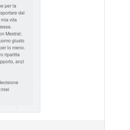
ne per la
sportare dal
 mia vita
tessa.
on Mestral;
'uomo giusto
 per lo meno.
 ripartita
pporto, anzi
decisione
 miei