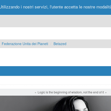
Utilizzando i nostri servizi, l'utente accetta le nostre modalit
Portale
Forum
Nuovi Messaggi
Messag
Federazione Unita dei Pianeti
Betazed
Logic is the beginning of wisdom, not the end of it