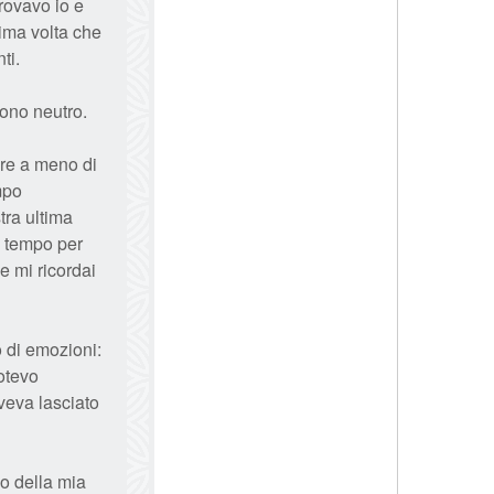
rovavo io e
tima volta che
ti.
tono neutro.
are a meno di
mpo
tra ultima
a tempo per
e mi ricordai
 di emozioni:
potevo
veva lasciato
mo della mia