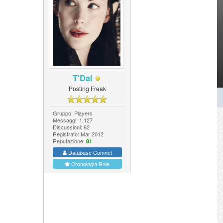
T'Dal
Posting Freak
Gruppo: Players
Messaggi: 1,127
Discussioni: 62
Registrato: Mar 2012
Reputazione:
81
Database Comnet
Cronologia Role