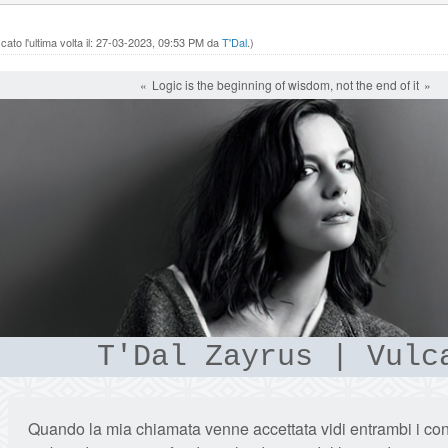
ato l'ultima volta il: 27-03-2023, 09:53 PM da
T'Dal
.)
Logic is the beginning of wisdom, not the end of it
T'Dal Zayrus | Vulc
Quando la mia chiamata venne accettata vidi entrambi i con