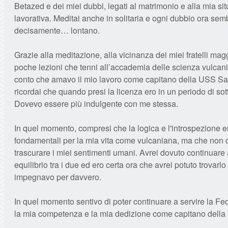
Betazed e dei miei dubbi, legati al matrimonio e alla mia si
lavorativa. Meditai anche in solitaria e ogni dubbio ora se
decisamente… lontano.
Grazie alla meditazione, alla vicinanza dei miei fratelli magg
poche lezioni che tenni all’accademia delle scienza vulcani
conto che amavo il mio lavoro come capitano della USS Sa
ricordai che quando presi la licenza ero in un periodo di sot
Dovevo essere più indulgente con me stessa.
In quel momento, compresi che la logica e l'introspezione 
fondamentali per la mia vita come vulcaniana, ma che non
trascurare i miei sentimenti umani. Avrei dovuto continuare
equilibrio tra i due ed ero certa ora che avrei potuto trovarlo
impegnavo per davvero.
In quel momento sentivo di poter continuare a servire la F
la mia competenza e la mia dedizione come capitano della