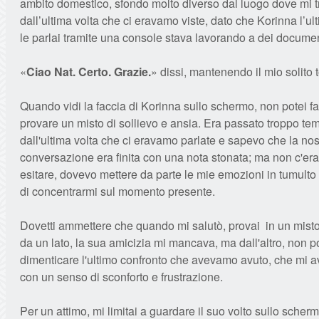
ambito domestico, sfondo molto diverso dal luogo dove mi t
dall’ultima volta che ci eravamo viste, dato che Korinna l’ul
le parlai tramite una console stava lavorando a dei documen
«
Ciao Nat. Certo. Grazie.
» dissi, mantenendo il mio solito 
Quando vidi la faccia di Korinna sullo schermo, non potei f
provare un misto di sollievo e ansia. Era passato troppo te
dall'ultima volta che ci eravamo parlate e sapevo che la nos
conversazione era finita con una nota stonata; ma non c'er
esitare, dovevo mettere da parte le mie emozioni in tumulto 
di concentrarmi sul momento presente.
Dovetti ammettere che quando mi salutò, provai in un misto
da un lato, la sua amicizia mi mancava, ma dall'altro, non 
dimenticare l'ultimo confronto che avevamo avuto, che mi a
con un senso di sconforto e frustrazione.
Per un attimo, mi limitai a guardare il suo volto sullo scher