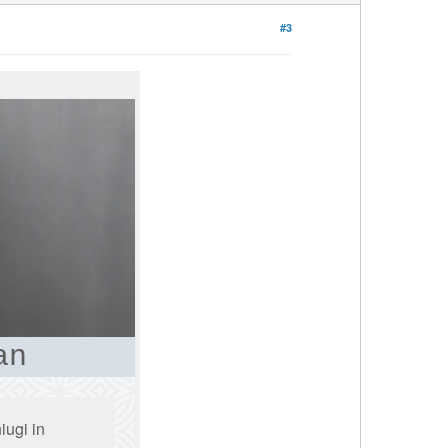
#3
an
iugi in