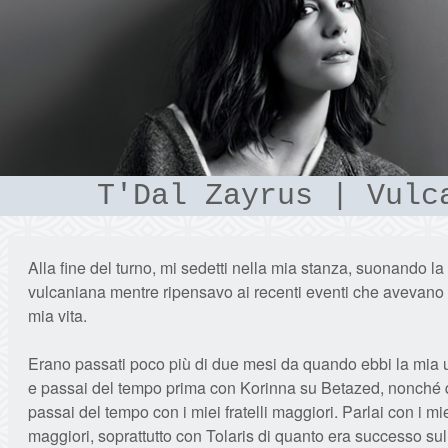
T'Dal Zayrus | Vulc
Alla fine del turno, mi sedetti nella mia stanza, suonando l
vulcaniana mentre ripensavo ai recenti eventi che avevano 
mia vita.
Erano passati poco più di due mesi da quando ebbi la mia u
e passai del tempo prima con Korinna su Betazed, nonché
passai del tempo con i miei fratelli maggiori. Parlai con i miei
maggiori, soprattutto con Tolaris di quanto era successo su