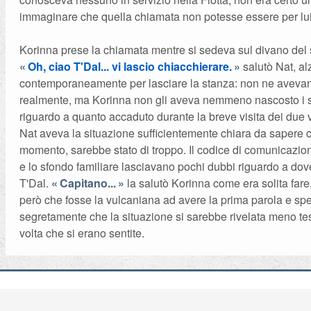
immaginare che quella chiamata non potesse essere per lui
Korinna prese la chiamata mentre si sedeva sul divano del
Oh, ciao T'Dal... vi lascio chiacchierare.
salutò Nat, al
contemporaneamente per lasciare la stanza: non ne avevan
realmente, ma Korinna non gli aveva nemmeno nascosto i s
riguardo a quanto accaduto durante la breve visita dei due 
Nat aveva la situazione sufficientemente chiara da sapere c
momento, sarebbe stato di troppo. Il codice di comunicazion
e lo sfondo familiare lasciavano pochi dubbi riguardo a dov
T'Dal.
Capitano...
la salutò Korinna come era solita fare
però che fosse la vulcaniana ad avere la prima parola e sp
segretamente che la situazione si sarebbe rivelata meno tes
volta che si erano sentite.