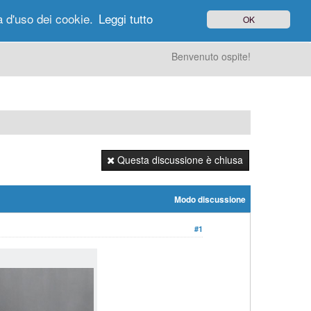
à d'uso dei cookie.
Leggi tutto
OK
gi di Oggi
Ricerca
Utenti
Altro
Benvenuto ospite!
Questa discussione è chiusa
Modo discussione
#1