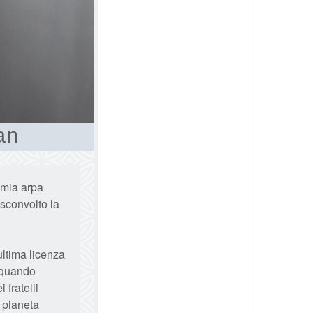
an
a mia arpa
sconvolto la
ltima licenza
 quando
 fratelli
l pianeta