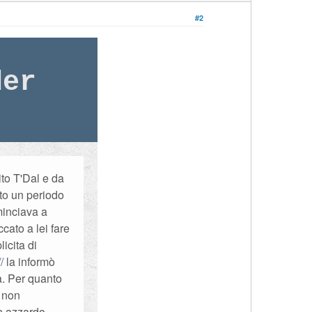
#2
der
ito T'Dal e da
to un periodo
minciava a
cato a lei fare
icita di
la informò
a. Per quanto
e non
un azzardo