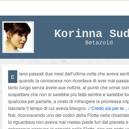
Korinna Su
Betazoid
rano passati due mesi dall'ultima volta che aveva sent
E
quando la conosceva non ricordava di aver mai passa
tanto lungo senza avere sue notizie, al punto che ormai co
sospettare che non si sarebbe più fatta sentire e sarebbe toc
qualcosa per parlarle, a costo di infrangere la promessa impl
lasciarle il tempo di cui aveva bisogno.
Credo sia per te...
Nat, riconoscendo uno dei codici della Flotta nella chiamat
lo riguardava non aveva mai messo piede furi dal pianeta 
conosceva nessuno in servizio nella Flotta, non era certo 