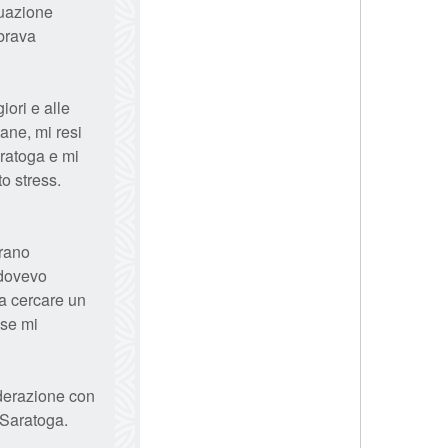
tuazione
mbrava
iori e alle
ane, mi resi
ratoga e mi
to stress.
erano
 dovevo
 a cercare un
 se mi
ederazione con
 Saratoga.