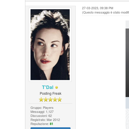
27-03-2023, 09:38 PM
(Questo messaggio è stato modific
T'Dal
Posting Freak
Gruppo: Players
Messaggi: 1,127
Discussioni: 62
Registrato: Mar 2012
Reputazione:
81