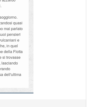
.
 soggiorno.
zandosi quasi
o mai parlato
uoi pensieri
vulcaniani e
he, in quel
e della Flotta
e si trovasse
, lasciando
erando
a dell'ultima