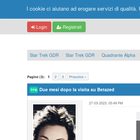
I cookie ci aiutano ad erogare servizi di qualità. 
Login
Registrati
Star Trek GDR
Star Trek GDR
Quadrante Alpha
2
3
Prossimo »
Pagine (3):
1
Due mesi dopo la visita su Betazed
TFB
27-03-2023, 05:49 PM