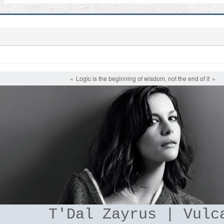
Logic is the beginning of wisdom, not the end of it
T'Dal Zayrus | Vulc