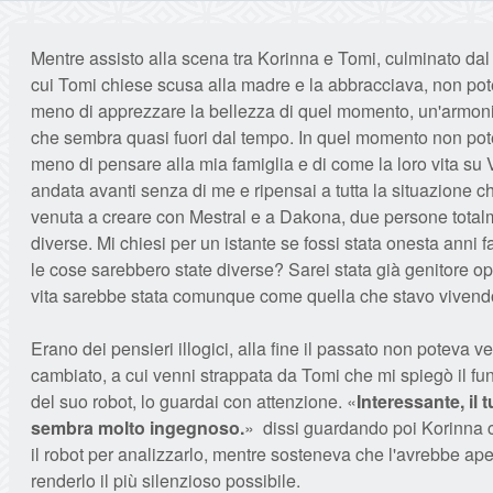
Mentre assisto alla scena tra Korinna e Tomi, culminato da
cui Tomi chiese scusa alla madre e la abbracciava, non pote
meno di apprezzare la bellezza di quel momento, un'armoni
che sembra quasi fuori dal tempo. In quel momento non pote
meno di pensare alla mia famiglia e di come la loro vita su
andata avanti senza di me e ripensai a tutta la situazione ch
venuta a creare con Mestral e a Dakona, due persone tota
diverse. Mi chiesi per un istante se fossi stata onesta anni f
le cose sarebbero state diverse? Sarei stata già genitore o
vita sarebbe stata comunque come quella che stavo viven
Erano dei pensieri illogici, alla fine il passato non poteva v
cambiato, a cui venni strappata da Tomi che mi spiegò il f
del suo robot, lo guardai con attenzione. «
Interessante, il 
sembra molto ingegnoso.
» dissi guardando poi Korinna
il robot per analizzarlo, mentre sosteneva che l'avrebbe ape
renderlo il più silenzioso possibile.