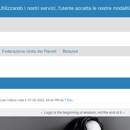
Utilizzando i nostri servizi, l'utente accetta le nostre modalit
Portale
Forum
Nuovi Messaggi
Messag
Federazione Unita dei Pianeti
Betazed
ato l'ultima volta il: 07-05-2023, 03:42 PM da
T'Dal
.)
Logic is the beginning of wisdom, not the end of it