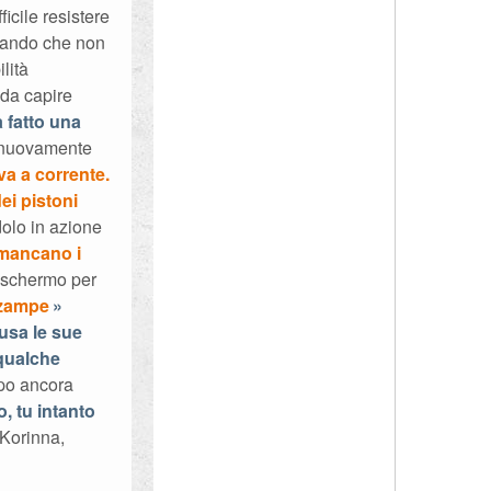
icile resistere
tando che non
lità
da capire
a fatto una
e nuovamente
va a corrente.
ei pistoni
dolo in azione
 mancano i
o schermo per
e zampe
 usa le sue
 qualche
rpo ancora
o, tu intanto
Korinna,