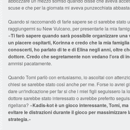
abbozzare un mezzo sorriso quando disse che aveva accett
scuse e che per la giornata mi aveva punzecchiata abbasta
Quando si raccomandò di farle sapere se ci sarebbe stato 
raggiungermi su New Vulcano, per presentarle la mia famigli
«
Ti farò sapere quando sarà possibile organizzare una v
un piacere ospitarti, Korinna e credo che la mia famiglia 
conoscerti, ho parlato di te e di Elina negli anni, oltre ch
dottore. Credo che segretamente non vedano l'ora di in
ammisi pacatamente.
Quando Tomi parlò con entusiasmo, io ascoltai con attenzi
chiesi se sarebbe stato così anche per me. Forse io avrei g
dare un'indicazione per far si che i miei figli seguissero la lo
dottore sarebbe stato interessato o avrebbe preferito seguis
rigeliana? «
Kadis-kot è un gioco interessante, Tomi, ma 
evitare le distrazioni durante il gioco per massimizzare l
strategia.
»