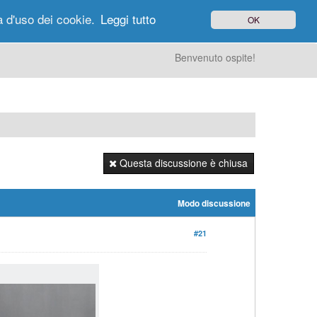
à d'uso dei cookie.
Leggi tutto
OK
gi di Oggi
Ricerca
Utenti
Altro
Benvenuto ospite!
Questa discussione è chiusa
Modo discussione
#21