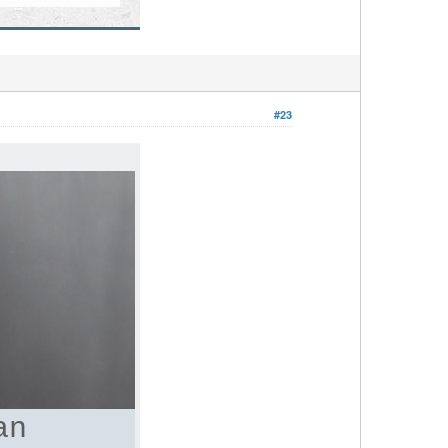
#23
an