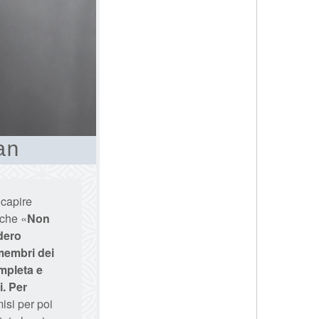
an
 capire
 che «
Non
idero
 membri dei
ompleta e
i. Per
isi per poi