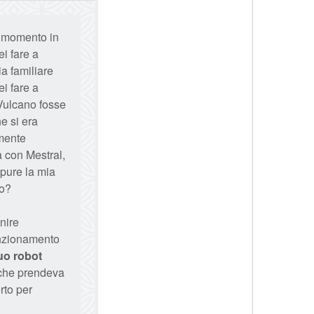
l momento in
i fare a
a familiare
i fare a
 Vulcano fosse
e si era
lmente
a con Mestral,
ppure la mia
do?
enire
unzionamento
tuo robot
 che prendeva
rto per