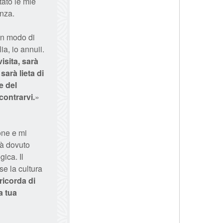
ato le mie
nza.
un modo di
a, io annuii.
isita, sarà
sarà lieta di
e del
contrarvi.
»
one e mi
ià dovuto
gica. Il
se la cultura
ricorda di
a tua