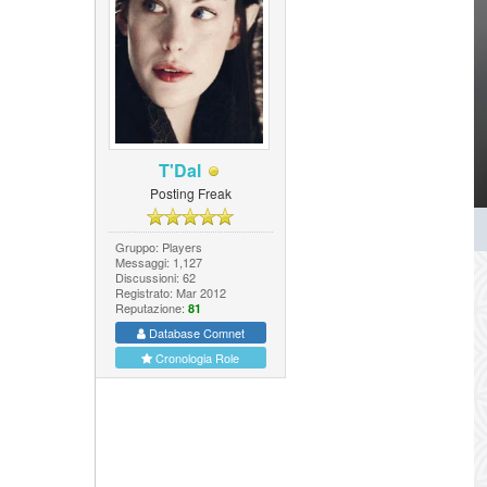
T'Dal
Posting Freak
Gruppo: Players
Messaggi: 1,127
Discussioni: 62
Registrato: Mar 2012
Reputazione:
81
Database Comnet
Cronologia Role