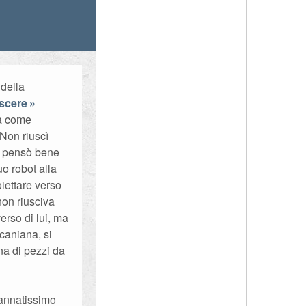
 della
oscere
sà come
 Non riuscì
mi pensò bene
uo robot alla
oiettare verso
 non riusciva
erso di lui, ma
lcaniana, si
na di pezzi da
dannatissimo