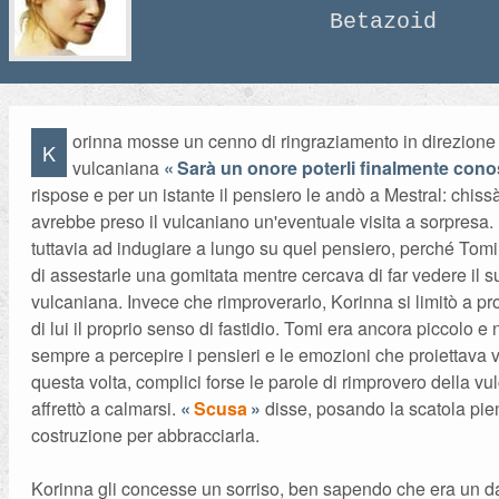
Betazoid
orinna mosse un cenno di ringraziamento in direzione
K
vulcaniana
Sarà un onore poterli finalmente con
rispose e per un istante il pensiero le andò a Mestral: chis
avrebbe preso il vulcaniano un'eventuale visita a sorpresa.
tuttavia ad indugiare a lungo su quel pensiero, perché To
di assestarle una gomitata mentre cercava di far vedere il s
vulcaniana. Invece che rimproverarlo, Korinna si limitò a pr
di lui il proprio senso di fastidio. Tomi era ancora piccolo e
sempre a percepire i pensieri e le emozioni che proiettava v
questa volta, complici forse le parole di rimprovero della vu
affrettò a calmarsi.
Scusa
disse, posando la scatola pie
costruzione per abbracciarla.
Korinna gli concesse un sorriso, ben sapendo che era un 