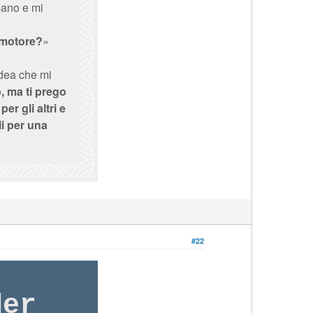
mano e mi
l motore?
»
idea che mi
, ma ti prego
er gli altri e
i per una
#22
der