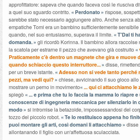
approfittatore: sapeva che quando faceva così le riusciva diff
a quel suo sguardo contrito.
Perdonato
rispose, sospet
sarebbe stato necessario aggiungere altro. Anche senza abi
empatiche Tomi era un bambino sufficientemente sensibile 
quando, nel suo entusiasmo, superava il limite.
T'Dal ti h
domanda.
gli ricordò Korinna. Il bambino allora raccols
la scatola per estrarne il pezzo che avevano già costruito
Praticamente c'è dentro un magnete che gira e muove d
quando schiaccio questo interruttore...
disse, rimetten
per un breve istante.
Adesso non si vede tanto perché
pezzi, ma vedi qui?
chiese, avvicinando il suo gioco all
mostrare un perno in movimento
... qui ci attacchiamo l
spiegò
... e prima che tu lo faccia la mamma lo riapre e
conoscenze di ingegneria meccanica per silenziarlo in
modo
si intromise la betazoide, impossessandosi del co
tozzo del piccolo robot.
Te lo restituisco appena ho finit
puoi montare gli arti, così domani li attacchiamo
disse 
allontanando il figlio con un'affettuosa sculacciata.