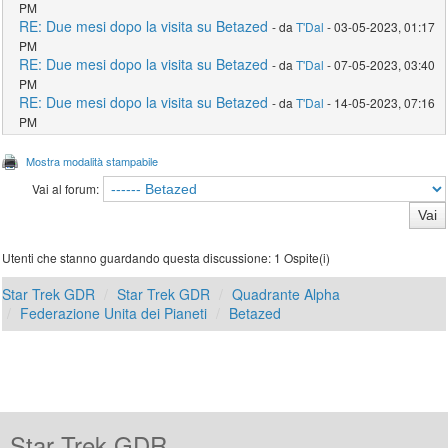
PM
RE: Due mesi dopo la visita su Betazed
- da
T'Dal
- 03-05-2023, 01:17
PM
RE: Due mesi dopo la visita su Betazed
- da
T'Dal
- 07-05-2023, 03:40
PM
RE: Due mesi dopo la visita su Betazed
- da
T'Dal
- 14-05-2023, 07:16
PM
Mostra modalità stampabile
Vai al forum:
Utenti che stanno guardando questa discussione: 1 Ospite(i)
Star Trek GDR
Star Trek GDR
Quadrante Alpha
Federazione Unita dei Pianeti
Betazed
Star Trek GDR