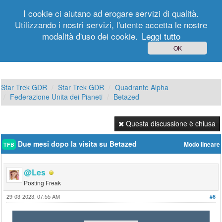
I cookie ci aiutano ad erogare servizi di qualità.
Utilizzando i nostri servizi, l'utente accetta le nostre
modalità d'uso dei cookie.
Leggi tutto
Login
Registrati
OK
Star Trek GDR
Star Trek GDR
Quadrante Alpha
Federazione Unita dei Pianeti
Betazed
Questa discussione è chiusa
Due mesi dopo la visita su Betazed
Modo lineare
TFB
@Les
Posting Freak
29-03-2023, 07:55 AM
#6