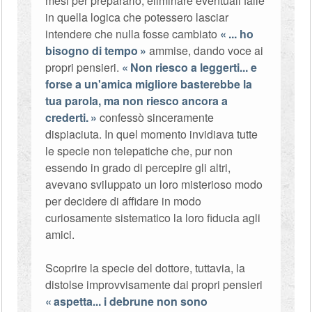
mesi per prepararlo, eliminare eventuali falle
in quella logica che potessero lasciar
intendere che nulla fosse cambiato
... ho
bisogno di tempo
ammise, dando voce ai
propri pensieri.
Non riesco a leggerti... e
forse a un'amica migliore basterebbe la
tua parola, ma non riesco ancora a
crederti.
confessò sinceramente
dispiaciuta. In quel momento invidiava tutte
le specie non telepatiche che, pur non
essendo in grado di percepire gli altri,
avevano sviluppato un loro misterioso modo
per decidere di affidare in modo
curiosamente sistematico la loro fiducia agli
amici.
Scoprire la specie del dottore, tuttavia, la
distolse improvvisamente dai propri pensieri
aspetta... i debrune non sono