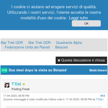
I cookie ci aiutano ad erogare servizi di qualità.
Utilizzando i nostri servizi, l'utente accetta le nostre
modalità d'uso dei cookie.
Leggi tutto
Login
Registrati
OK
Star Trek GDR
Star Trek GDR
Quadrante Alpha
Federazione Unita dei Pianeti
Betazed
Questa discussione è chiusa
Due mesi dopo la visita su Betazed
Modo lineare
TFB
T'Dal
Posting Freak
17-04-2023, 08:55 PM
#13
(Questo messaggio è stato modificato l'ultima volta il: 17-04-2023, 08:58 PM da
T'Dal
.)